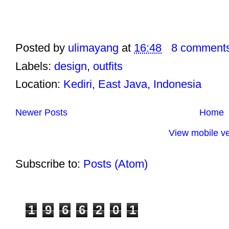
Posted by
ulimayang
at
16:48
8 comment
Labels:
design
,
outfits
Location:
Kediri, East Java, Indonesia
Newer Posts
Home
View mobile ve
Subscribe to:
Posts (Atom)
1
9
6
6
2
0
1