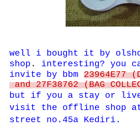
well i bought it by olsh
shop
.
interesting? you 
invite by bbm
23964E77 (
and 27F38762 (BAG COLLE
but if you a stay or liv
visit the offline shop a
street no.45a Kediri.