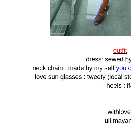
outfit
dress: sewed by
neck chain : made by my self
you c
love sun glasses : tweety (local s
heels : i
withlov
uli maya