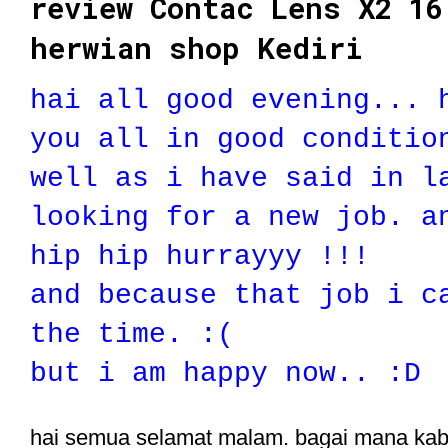
review Contac Lens X2 16
herwian shop Kediri
hai all good evening... 
you all in good conditio
well as i have said in l
looking for a new job. a
hip hip hurrayyy !!!
and because that job i c
the time. :(
but i am happy now.. :D
hai semua selamat malam. bagai mana kab