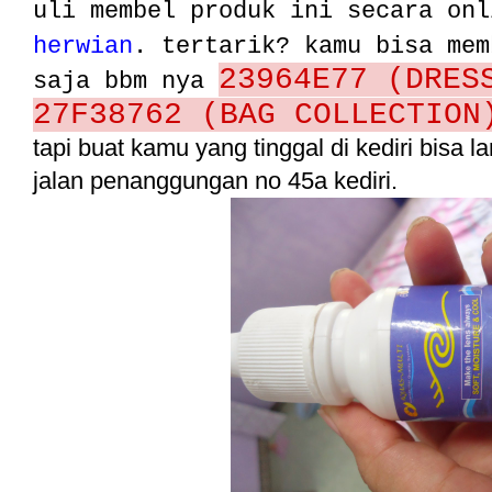
uli membel produk ini secara on
herwian
. tertarik? kamu bisa me
23964E77 (DRES
saja bbm nya
27F38762 (BAG COLLECTIO
tapi buat kamu yang tinggal di kediri bisa 
jalan penanggungan no 45a kediri.