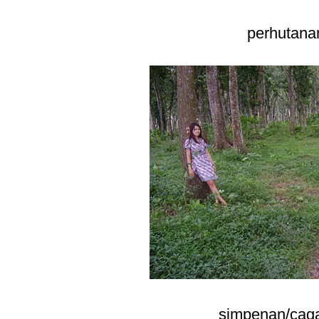
perhutanan
simpenan/cag