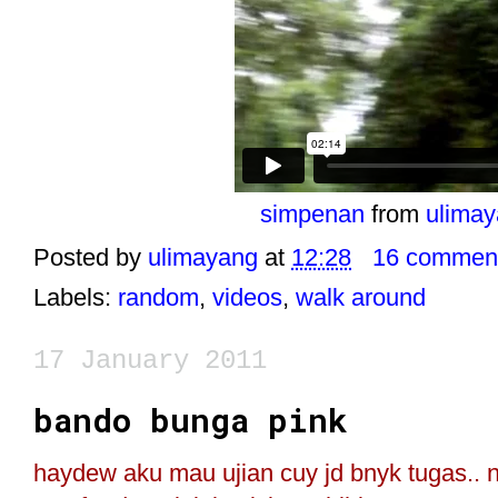
simpenan
from
ulima
Posted by
ulimayang
at
12:28
16 commen
Labels:
random
,
videos
,
walk around
17 January 2011
bando bunga pink
haydew aku mau ujian cuy jd bnyk tugas.. ni