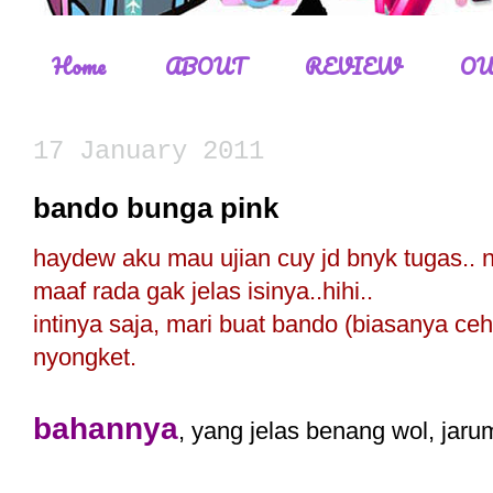
Home
ABOUT
REVIEW
OU
17 January 2011
bando bunga pink
haydew aku mau ujian cuy jd bnyk tugas.. ni
maaf rada gak jelas isinya..hihi..
intinya saja, mari buat bando (biasanya ce
nyongket.
bahannya
, yang jelas benang wol, jaru