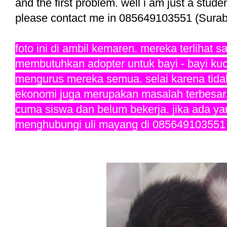
and the first problem. well i am just a stude
please contact me in 085649103551 (Suraba
foto ini di ambil kemaren. mereka terlihat s
membutuhkan adopter untuk bayi - bayi kuc
mengurus mereka semua. selai karena tid
ekonomi juga merupakan masalah terbesar
cuma siswa dan belum bekerja. jika ada ya
menghubungi uli mayang di 085649103551 (