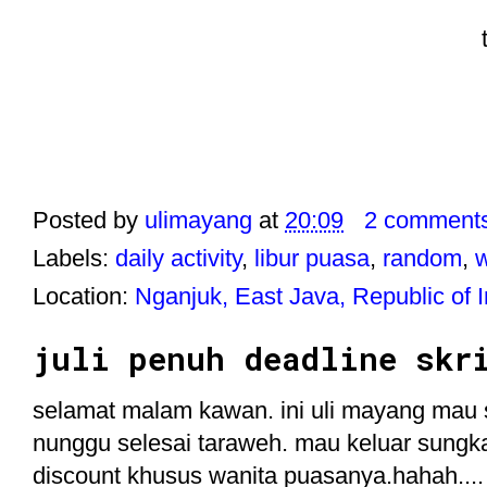
Posted by
ulimayang
at
20:09
2 comment
Labels:
daily activity
,
libur puasa
,
random
,
w
Location:
Nganjuk, East Java, Republic of 
juli penuh deadline skr
selamat malam kawan. ini uli mayang mau sh
nunggu selesai taraweh. mau keluar sungk
discount khusus wanita puasanya.hahah...