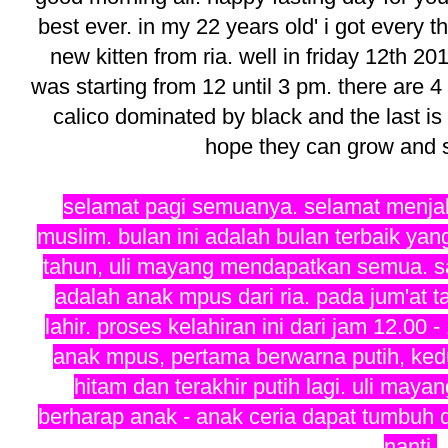
best ever. in my 22 years old' i got every th
new kitten from ria. well in friday 12th 2
was starting from 12 until 3 pm. there are 4 
calico dominated by black and the last is
hope they can grow and su
selamat pagi semuanya. selamat menja
muslim. bulan ini adalah bulan terbaik yan
tahun, uli mayang mendapatkan semua. sa
adalah anak mpus dari ria. pada jum'at t
lahir. proses kelahiran ini dari jam 12.00 
anak mpus, pertama berwarna putih, kedua
hitam dan terakhir putih lagi. uli may
berharap anak - anak ceria dapat tumbuh
nanti.