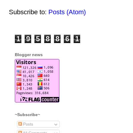
Subscribe to:
Posts (Atom)
1
9
5
8
8
6
1
Blogger news
~Subscribe~
Posts