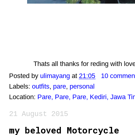
Thats all thanks for reding with lov
Posted by
ulimayang
at
21:05
10 commen
Labels:
outfits
,
pare
,
personal
Location:
Pare, Pare, Pare, Kediri, Jawa T
21 August 2015
my beloved Motorcycle