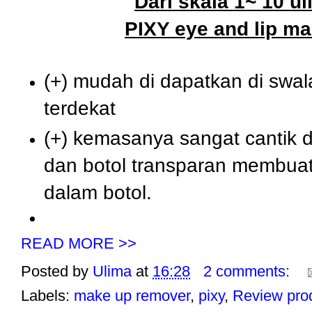
Dari skala 1~ 10 ul
PIXY eye and lip m
(+) mudah di dapatkan di swa
terdekat
(+) kemasanya sangat cantik 
dan botol transparan membuat
dalam botol.
READ MORE >>
Posted by
Ulima
at
16:28
2 comments:
Labels:
make up remover
,
pixy
,
Review pro