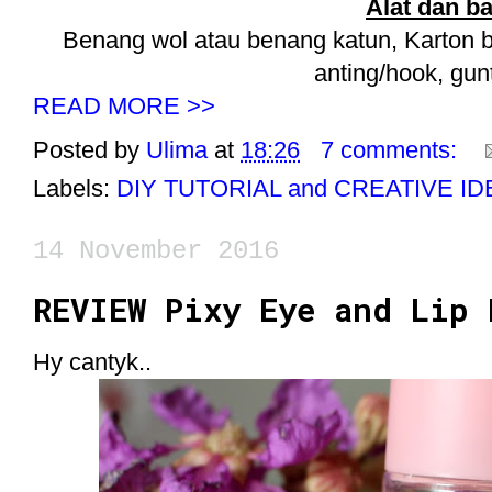
Alat dan b
Benang wol atau benang katun, Karton be
anting/hook, gun
READ MORE >>
Posted by
Ulima
at
18:26
7 comments:
Labels:
DIY TUTORIAL and CREATIVE I
14 November 2016
REVIEW Pixy Eye and Lip 
Hy cantyk..