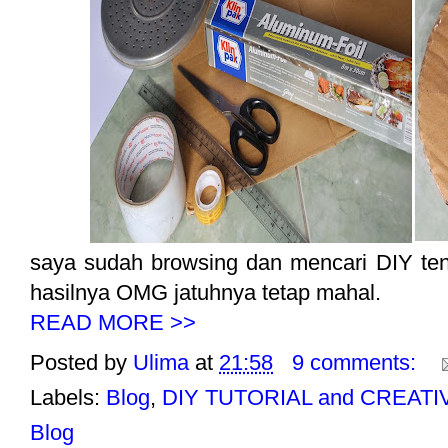
saya sudah browsing dan mencari DIY tenta
hasilnya OMG jatuhnya tetap mahal.
READ MORE >>
Posted by
Ulima
at
21:58
9 comments:
Labels:
Blog
,
DIY TUTORIAL and CREATI
Blog