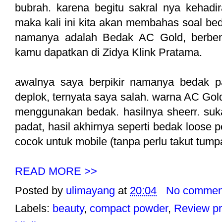
bubrah. karena begitu sakral nya keha
maka kali ini kita akan membahas soal bed
namanya adalah Bedak AC Gold, berben
kamu dapatkan di Zidya Klink Pratama.
awalnya saya berpikir namanya bedak p
deplok, ternyata saya salah. warna AC Gold 
menggunakan bedak. hasilnya sheerr. suk
padat, hasil akhirnya seperti bedak loose 
cocok untuk mobile (tanpa perlu takut tump
READ MORE >>
Posted by
ulimayang
at
20:04
No commen
Labels:
beauty
,
compact powder
,
Review pr