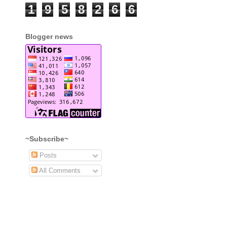
1
9
5
8
2
6
6
Blogger news
~Subscribe~
Posts
All Comments