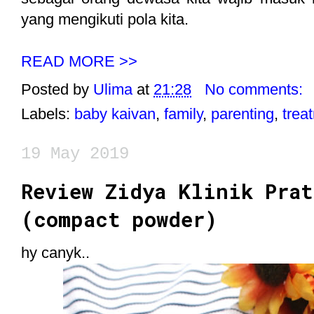
yang mengikuti pola kita.
READ MORE >>
Posted by
Ulima
at
21:28
No comments:
Labels:
baby kaivan
,
family
,
parenting
,
trea
19 May 2019
Review Zidya Klinik Prat
(compact powder)
hy canyk..