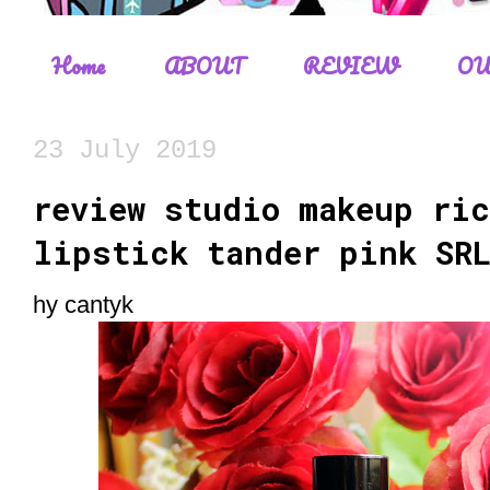
Home
ABOUT
REVIEW
OU
23 July 2019
review studio makeup ri
lipstick tander pink SRL
hy cantyk