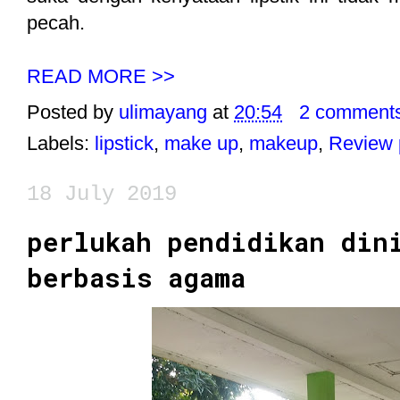
pecah.
READ MORE >>
Posted by
ulimayang
at
20:54
2 comment
Labels:
lipstick
,
make up
,
makeup
,
Review 
18 July 2019
perlukah pendidikan din
berbasis agama