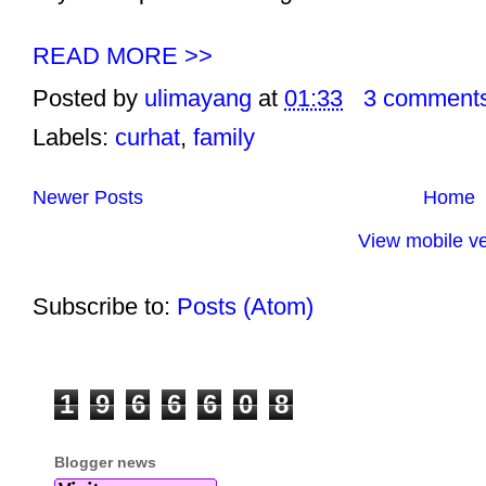
READ MORE >>
Posted by
ulimayang
at
01:33
3 comment
Labels:
curhat
,
family
Newer Posts
Home
View mobile ve
Subscribe to:
Posts (Atom)
1
9
6
6
6
0
8
Blogger news