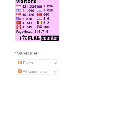
~Subscribe~
Posts
All Comments