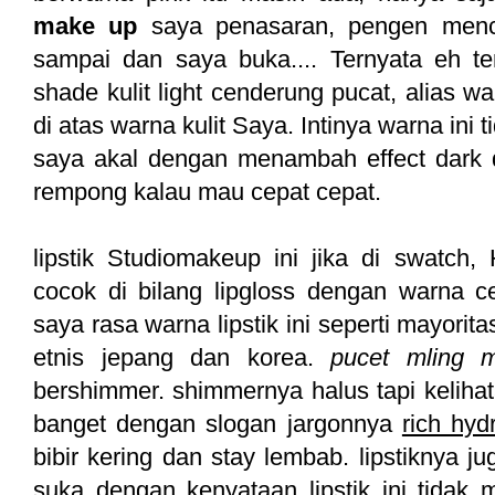
make up
saya penasaran, pengen mencob
sampai dan saya buka.... Ternyata eh te
shade kulit light cenderung pucat, alias warn
di atas warna kulit Saya. Intinya warna ini t
saya akal dengan menambah effect dark de
rempong kalau mau cepat cepat.
lipstik Studiomakeup ini jika di swatch,
cocok di bilang lipgloss dengan warna c
saya rasa warna lipstik ini seperti mayori
etnis jepang dan korea.
pucet mling m
bershimmer. shimmernya halus tapi kelihata
banget dengan slogan jargonnya
rich hydr
bibir kering dan stay lembab. lipstiknya jug
suka dengan kenyataan lipstik ini tidak 