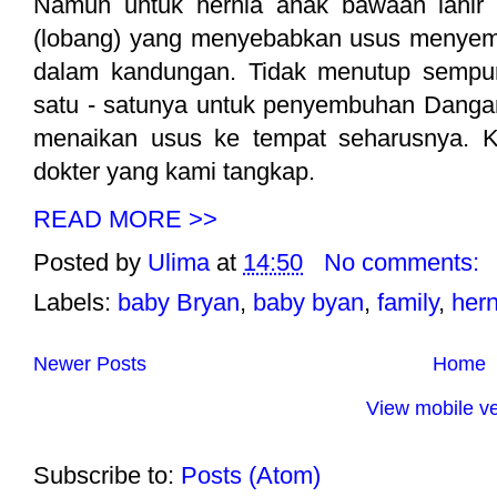
Namun untuk hernia anak bawaan lahir 
(lobang) yang menyebabkan usus menyembul
dalam kandungan. Tidak menutup sempur
satu - satunya untuk penyembuhan Dangan
menaikan usus ke tempat seharusnya. Ku
dokter yang kami tangkap.
READ MORE >>
Posted by
Ulima
at
14:50
No comments:
Labels:
baby Bryan
,
baby byan
,
family
,
hern
Newer Posts
Home
View mobile ve
Subscribe to:
Posts (Atom)