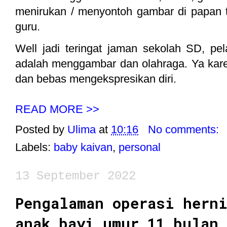
menirukan / menyontoh gambar di papan tu
guru.
Well jadi teringat jaman sekolah SD, pe
adalah menggambar dan olahraga. Ya karena
dan bebas mengekspresikan diri.
READ MORE >>
Posted by
Ulima
at
10:16
No comments:
Labels:
baby kaivan
,
personal
13 September 2022
Pengalaman operasi hern
anak bayi umur 11 bulan 