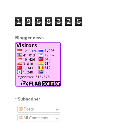
1
9
5
8
3
2
5
Blogger news
~Subscribe~
Posts
All Comments