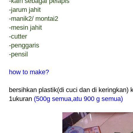
-kain sebagai pelapis
-jarum jahit
-manik2/ montai2
-mesin jahit
-cutter
-penggaris
-pensil
how to make?
bersihkan plastik(di cuci dan di keringka
1ukuran
(500g semua,atu 900 g semua)