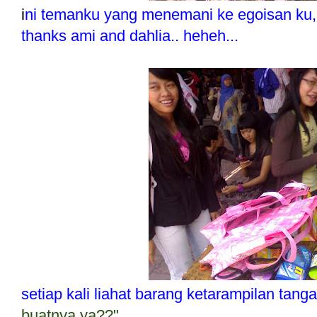
i
ni temanku yang menemani ke egoisan ku, 
thanks ami and dahlia.. heheh...
setiap kali liahat barang ketarampilan tang
buatnya ya??"