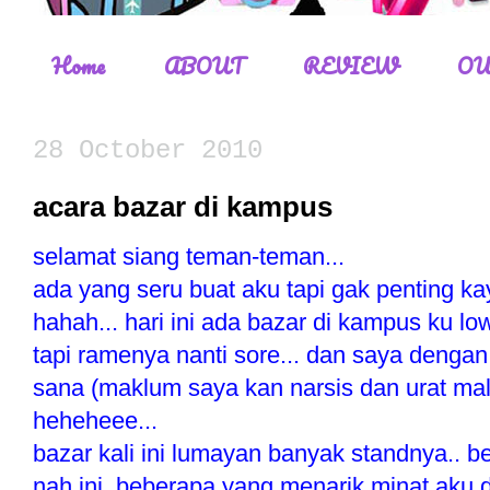
Home
ABOUT
REVIEW
OU
28 October 2010
acara bazar di kampus
selamat siang teman-teman...
ada yang seru buat aku tapi gak penting k
hahah... hari ini ada bazar di kampus ku lo
tapi ramenya nanti sore... dan saya deng
sana (maklum saya kan narsis dan urat ma
heheheee...
bazar kali ini lumayan banyak standnya.. 
nah ini beberapa yang menarik minat aku d