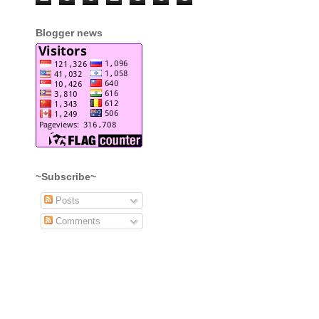
Blogger news
~Subscribe~
Posts
Comments