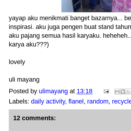
yayap aku menikmati banget bazarnya... b
inspirasi. aku juga pengen buat stand tahun
aku pajang semua hasil karyaku. heheheh.
karya aku???)
lovely
uli mayang
Posted by
ulimayang
at
13:18
Labels:
daily activity
,
flanel
,
random
,
recycl
12 comments: