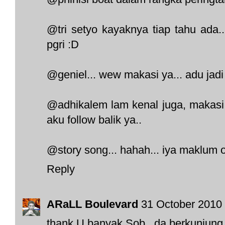
@tri setyo kayaknya tiap tahu ada..
pgri :D
@geniel... wew makasi ya... adu jadi
@adhikalem lam kenal juga, makasi d
aku follow balik ya..
@story song... hahah... iya maklum 
Reply
ARaLL Boulevard
31 October 2010 
thank U banyak Sob,,,da berkunjung