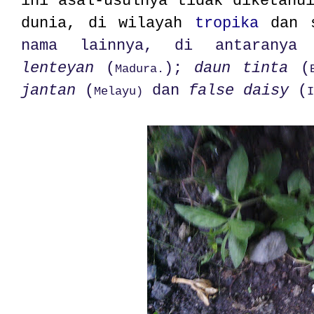
ini asal-usulnya tidak diketahu
dunia, di wilayah
tropika
dan s
nama lainnya, di antarany
lenteyan
(
);
daun tinta
(
Madura.
jantan
(
dan
false daisy
(
Melayu)
I