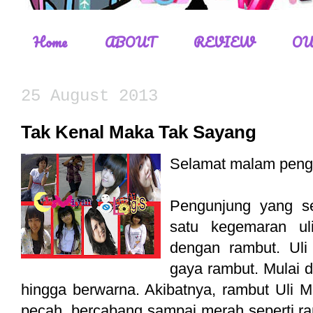
Home
ABOUT
REVIEW
OU
25 August 2013
Tak Kenal Maka Tak Sayang
Selamat malam pengu
Pengunjung yang se
satu kegemaran ul
dengan rambut. Ul
gaya rambut. Mulai da
hingga berwarna. Akibatnya, rambut Uli 
pecah, bercabang sampai merah seperti ra