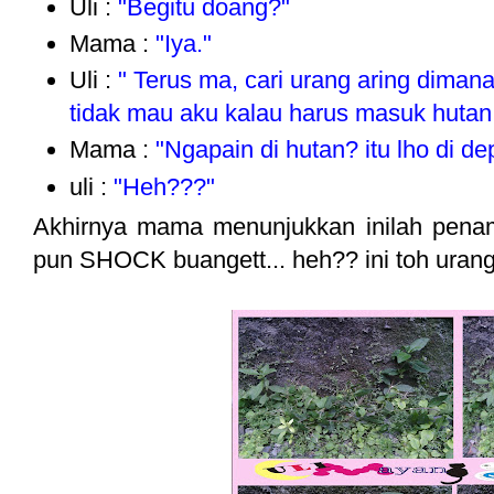
Uli :
"Begitu doang?"
Mama :
"Iya."
Uli :
" Terus ma, cari urang aring diman
tidak mau aku kalau harus masuk hutan. 
Mama :
"Ngapain di hutan? itu lho di d
uli :
"Heh???"
Akhirnya mama menunjukkan inilah penam
pun SHOCK buangett... heh?? ini toh urang