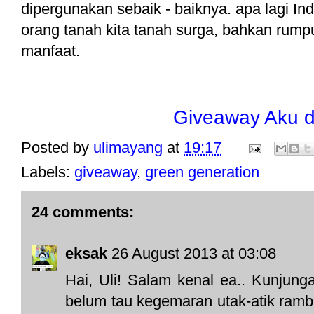
dipergunakan sebaik - baiknya. apa lagi In
orang tanah kita tanah surga, bahkan rump
manfaat.
Giveaway Aku 
Posted by
ulimayang
at
19:17
Labels:
giveaway
,
green generation
24 comments:
eksak
26 August 2013 at 03:08
Hai, Uli! Salam kenal ea.. Kunjung
belum tau kegemaran utak-atik rambu