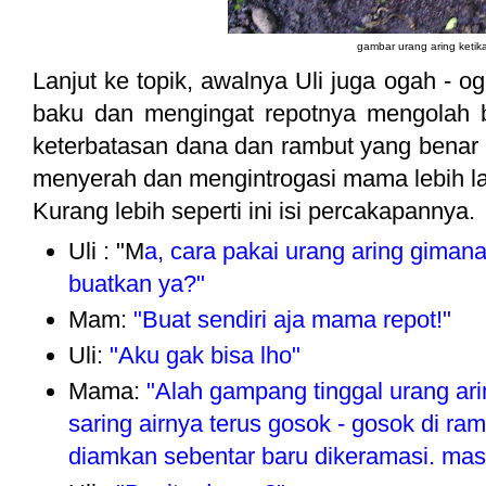
gambar urang aring ketik
Lanjut ke topik, awalnya Uli juga ogah - 
baku dan mengingat repotnya mengolah b
keterbatasan dana dan rambut yang benar -
menyerah dan mengintrogasi mama lebih la
Kurang lebih seperti ini isi percakapannya.
Uli : "M
a, cara pakai urang aring giman
buatkan ya?"
Mam:
"Buat sendiri aja mama repot!"
Uli:
"Aku gak bisa lho"
Mama:
"Alah gampang tinggal urang arin
saring airnya terus gosok - gosok di ram
diamkan sebentar baru dikeramasi. mas