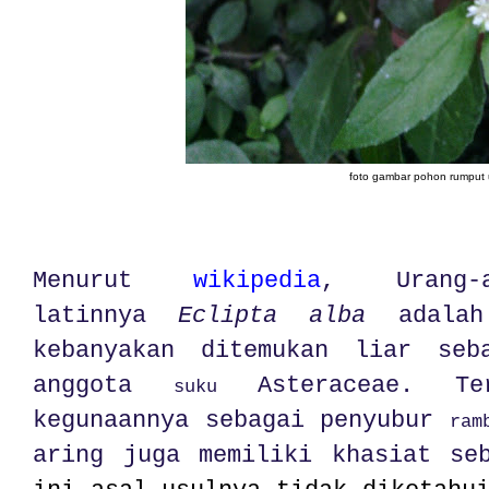
foto gambar pohon rumput 
Menurut
wikipedia
, Urang-a
latinnya
Eclipta alba
adalah 
kebanyakan ditemukan liar se
anggota
Asteraceae. T
suku
kegunaannya sebagai penyubur
ram
aring juga memiliki khasiat se