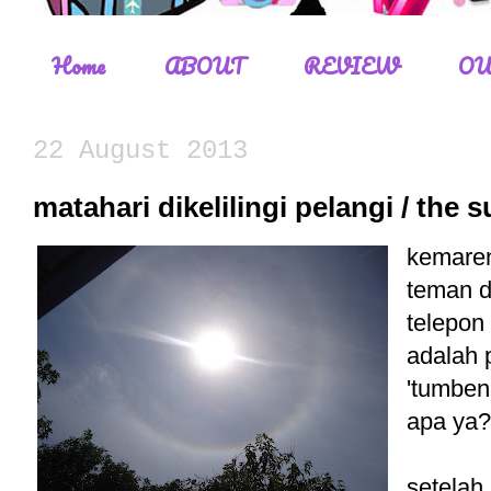
Home
ABOUT
REVIEW
OU
22 August 2013
matahari dikelilingi pelangi / the
kemaren
teman d
telepon
adalah 
'tumben
apa ya?
setelah