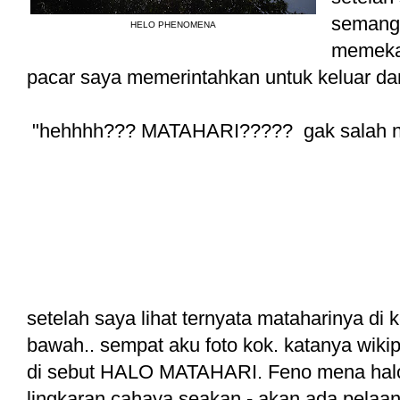
semanga
HELO PHENOMENA
memeka
pacar saya memerintahkan untuk keluar dan
"hehhhh??? MATAHARI????? gak salah ni
setelah saya lihat ternyata mataharinya di kel
bawah.. sempat aku foto kok. katanya wiki
di sebut HALO MATAHARI. Feno mena halo
lingkaran cahaya seakan - akan ada pelaan