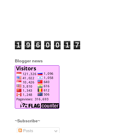
1
9
6
0
0
1
7
Blogger news
~Subscribe~
Posts