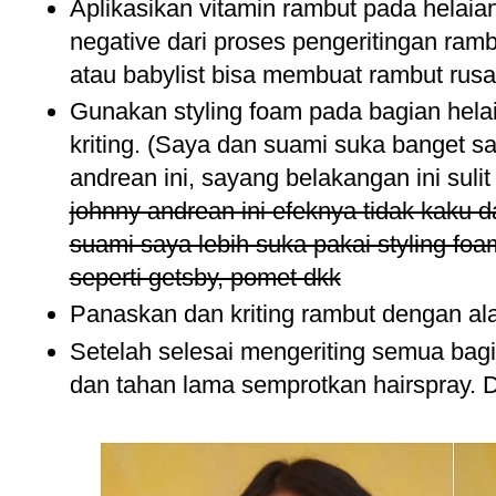
Aplikasikan vitamin rambut pada helaia
negative dari proses pengeritingan rambu
atau babylist bisa membuat rambut rusa
Gunakan styling foam pada bagian hela
kriting. (Saya dan suami suka banget s
andrean ini, sayang belakangan ini suli
johnny andrean ini efeknya tidak kaku da
suami saya lebih suka pakai styling fo
seperti getsby, pomet dkk
Panaskan dan kriting rambut dengan alat
Setelah selesai mengeriting semua bag
dan tahan lama semprotkan hairspray. D