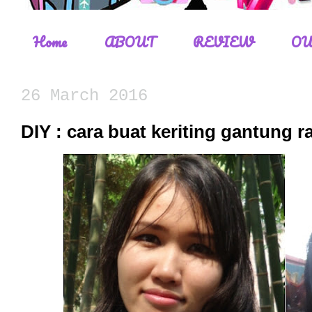
Home
ABOUT
REVIEW
OU
26 March 2016
DIY : cara buat keriting gantung r