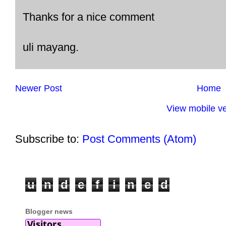
Thanks for a nice comment
uli mayang.
Newer Post
Home
View mobile ve
Subscribe to:
Post Comments (Atom)
u
n
d
e
f
i
n
e
d
Blogger news