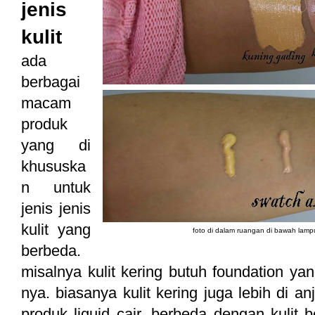
jenis
kulit
ada
berbagai
macam
produk
yang di
khususka
n untuk
jenis jenis
kulit yang
foto di dalam ruangan di bawah lampu 
berbeda.
misalnya kulit kering butuh foundation 
nya. biasanya kulit kering juga lebih di 
produk liquid cair. berbeda dengan kulit