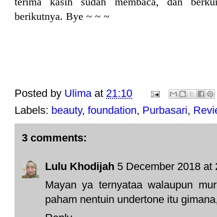
terima kasih sudah membaca, dan berku
berikutnya. Bye ~ ~ ~
Posted by
Ulima
at
21:10
Labels:
beauty
,
foundation
,
Purbasari
,
Revi
3 comments:
Lulu Khodijah
5 December 2018 at 
Mayan ya ternyataa walaupun murc
paham nentuin undertone itu gimana,