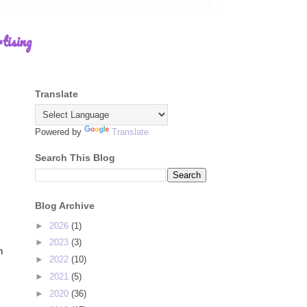
tising
Translate
Powered by
Translate
Search This Blog
Blog Archive
►
2026
(1)
►
2023
(3)
n
►
2022
(10)
►
2021
(5)
►
2020
(36)