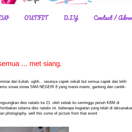
EW
OUTFIT
D.I.Y
Contact / Adver
 semua ... met siang.
eminar dan kuliah. ughh... rasanya capek sekali but semua capek dan letih
ertemu siswa siswa SMA NEGERI 8 yang manis-manis, ganteng dan cantik-
gsungkan dies natalis ke 21. oleh sebab itu seminggu penuh KBM di
 lombakan selama dies natalis ini. beberapa kegiatan yang telah di laksanaka
 dan photography. well this some of picture from that event