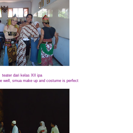
teater dari kelas XII ipa
re well, smua make up and costume is perfect