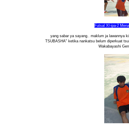
Futsal XI-ipa-2 Men
yang sabar ya sayang.. maklum ja lawannya ki
TSUBASHA" ketika nankatsu belum diperkuat tsuba
Wakabayashi Gensh