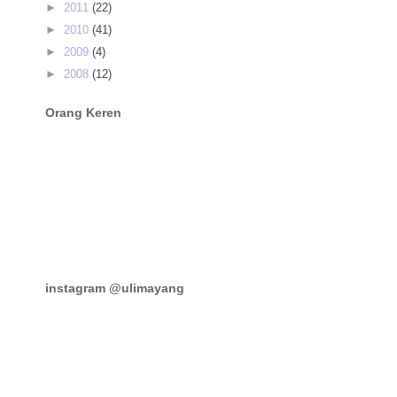
►
2011
(22)
►
2010
(41)
►
2009
(4)
►
2008
(12)
Orang Keren
instagram @ulimayang