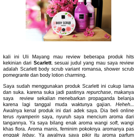
kali ini Uli Mayang mau review beberapa produk hits
kekinian dari
Scarlett
. sesuai judul yang mau saya review
adalah Scarlett body scrub variant romansa, shower scrub
pomegrante dan body lotion charming.
Saya sudah menggunakan produk Scarlett ini cukup lama
dan suka. karena suka jadi pastinya
repurchase
, makanya
saya review sekalian menebarkan propaganda belanja
karena lagi tanggal muda waktunya gajian.
Heheh...
Awalnya kenal produk ini dari adek saya. Dia beli online
terus
nyamperin
saya, nyuruh saya mencium aroma dari
tangannya. Ya saya bilang enak aroma wangi
soft
, wangi
khas flora. Aroma manis, feminim pokoknya aromanya pas
enggak lebay
. Ya awalnya saya pikir itu aroma parfum