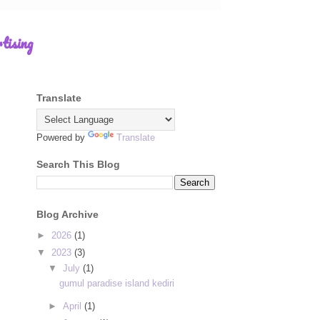
tising
Translate
Powered by
Translate
Search This Blog
Blog Archive
►
2026
(1)
▼
2023
(3)
▼
July
(1)
gumul paradise island kediri
►
April
(1)