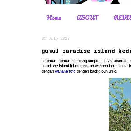
Home
ABOUT
REVI
30 July 2023
gumul paradise island ked
hi teman - teman numpang simpan file ya keseruan k
paradishe island ini merupakan wahana bermain air b
dengan
wahana foto
dengan backgroun unik.