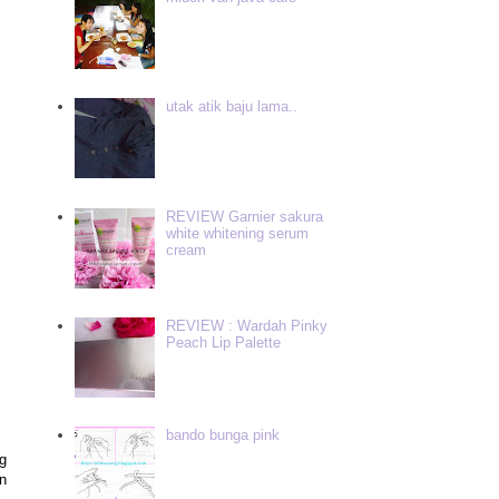
utak atik baju lama..
REVIEW Garnier sakura
white whitening serum
cream
REVIEW : Wardah Pinky
Peach Lip Palette
bando bunga pink
g
in