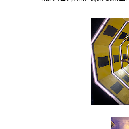
itu teman - teman juga bisa menyewa perahu karet 