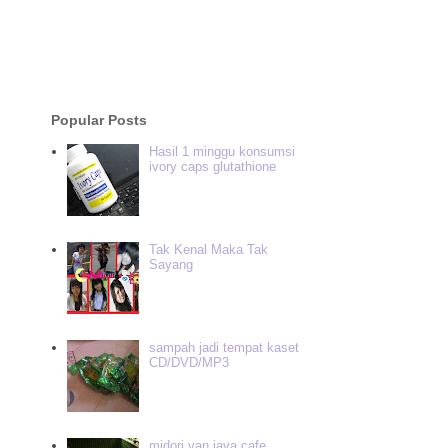
Popular Posts
Hasil 1 minggu konsumsi
ivory caps glutathione
Tak Kenal Maka Tak
Sayang
sampah jadi tempat kaset
CD/DVD/MP3
midori van java cafe