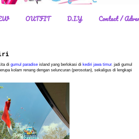
EW
OUTFIT
D.I.Y
Contact / Adver
iri
ita di
gumul paradise
island yang berlokasi di
kediri
jawa timur
. jadi gumul
erupa kolam renang dengan seluncuran (perosotan), sekaligus di lengkapi