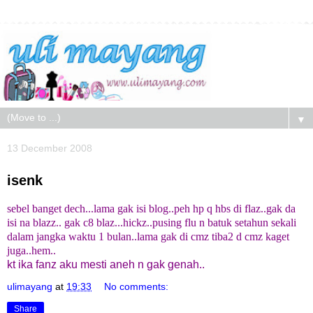
▼
13 December 2008
isenk
sebel banget dech...lama gak isi blog..peh hp q hbs di flaz..gak da
isi na blazz.. gak c8 blaz...hickz..pusing flu n batuk setahun sekali
dalam jangka waktu 1 bulan..lama gak di cmz tiba2 d cmz kaget
juga..hem..
kt ika fanz aku mesti aneh n gak genah..
ulimayang
at
19:33
No comments:
Share