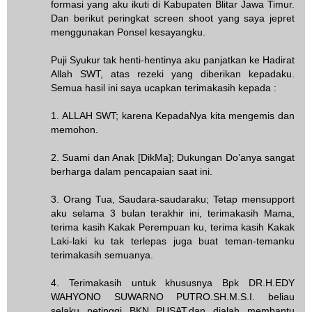
formasi yang aku ikuti di Kabupaten Blitar Jawa Timur.
Dan berikut peringkat screen shoot yang saya jepret
menggunakan Ponsel kesayangku.
Puji Syukur tak henti-hentinya aku panjatkan ke Hadirat
Allah SWT, atas rezeki yang diberikan kepadaku.
Semua hasil ini saya ucapkan terimakasih kepada :
1. ALLAH SWT; karena KepadaNya kita mengemis dan
memohon.
2. Suami dan Anak [DikMa]; Dukungan Do’anya sangat
berharga dalam pencapaian saat ini.
3. Orang Tua, Saudara-saudaraku; Tetap mensupport
aku selama 3 bulan terakhir ini, terimakasih Mama,
terima kasih Kakak Perempuan ku, terima kasih Kakak
Laki-laki ku tak terlepas juga buat teman-temanku
terimakasih semuanya.
4. Terimakasih untuk khususnya Bpk DR.H.EDY
WAHYONO SUWARNO PUTRO.SH.M.S.I. beliau
selaku petinggi BKN PUSAT,dan dialah membantu