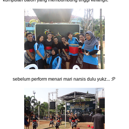
sebelum perform menari mari narsis dulu yukz... :P