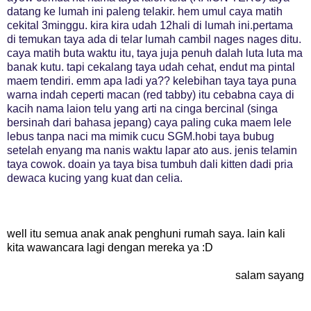
datang ke lumah ini paleng telakir. hem umul caya matih
cekital 3minggu. kira kira udah 12hali di lumah ini.pertama
di temukan taya ada di telar lumah cambil nages nages ditu.
caya matih buta waktu itu, taya juja penuh dalah luta luta ma
banak kutu. tapi cekalang taya udah cehat, endut ma pintal
maem tendiri. emm apa ladi ya?? kelebihan taya taya puna
warna indah ceperti macan (red tabby) itu cebabna caya di
kacih nama laion telu yang arti na cinga bercinal (singa
bersinah dari bahasa jepang) caya paling cuka maem lele
lebus tanpa naci ma mimik cucu SGM.hobi taya bubug
setelah enyang ma nanis waktu lapar ato aus. jenis telamin
taya cowok. doain ya taya bisa tumbuh dali kitten dadi pria
dewaca kucing yang kuat dan celia.
well itu semua anak anak penghuni rumah saya. lain kali
kita wawancara lagi dengan mereka ya :D
salam sayang