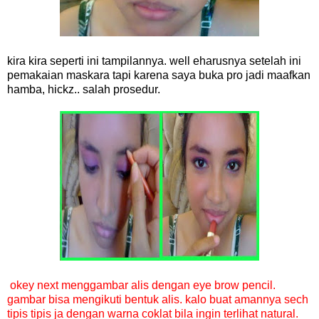
kira kira seperti ini tampilannya. well eharusnya setelah ini
pemakaian maskara tapi karena saya buka pro jadi maafkan
hamba, hickz.. salah prosedur.
okey next menggambar alis dengan eye brow pencil.
gambar bisa mengikuti bentuk alis. kalo buat amannya sech
tipis tipis ja dengan warna coklat bila ingin terlihat natural.