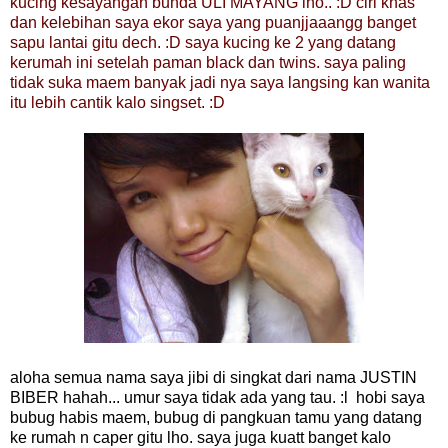
kucing kesayangan bunda ULI MAYANG lho.. :D ciri khas
dan kelebihan saya ekor saya yang puanjjaaangg banget
sapu lantai gitu dech. :D saya kucing ke 2 yang datang
kerumah ini setelah paman black dan twins. saya paling
tidak suka maem banyak jadi nya saya langsing kan wanita
itu lebih cantik kalo singset. :D
aloha semua nama saya jibi di singkat dari nama JUSTIN
BIBER hahah... umur saya tidak ada yang tau. :l hobi saya
bubug habis maem, bubug di pangkuan tamu yang datang
ke rumah n caper gitu lho. saya juga kuatt banget kalo