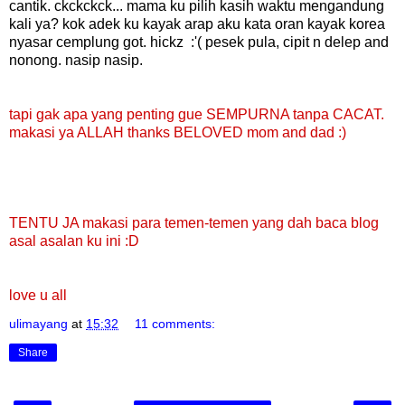
cantik. ckckckck... mama ku pilih kasih waktu mengandung
kali ya? kok adek ku kayak arap aku kata oran kayak korea
nyasar cemplung got. hickz :'( pesek pula, cipit n delep and
nonong. nasip nasip.
tapi gak apa yang penting gue SEMPURNA tanpa CACAT.
makasi ya ALLAH thanks BELOVED mom and dad :)
TENTU JA makasi para temen-temen yang dah baca blog
asal asalan ku ini :D
love u all
ulimayang
at
15:32
11 comments:
Share