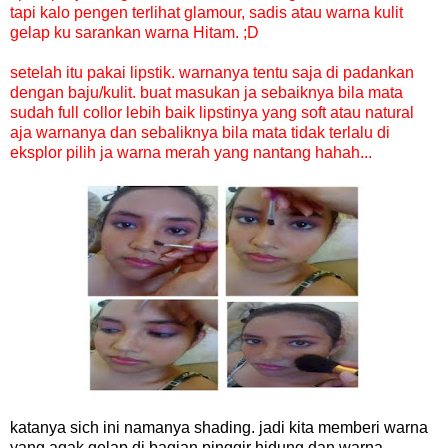
tapi kalo pengen terlihat glamour, sadis atau warna kulit
gelap ku sarankan warna Hitam. ;D
setelah itu pakai lipstik. warnanya tentu saja di padankan
dengan baju/kulit. buat masukan ja sebaiknya bila mata
sudah full collor lebih baik lipstinya yang soft atau natural
aja warnanya dan sebaliknya bila mata tidak terlalu di
eksplor pilih ja warna merah yang nantang hahah...
katanya sich ini namanya shading. jadi kita memberi warna
yang agak gelap di bagian pinggir hidung dan warna