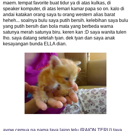
maem. tempat favorite buat tidur ya di atas kulkas, di
speaker komputer, di atas lemari kamar papa so on. kalo di
andai katakan orang saya tu orang western alias barat
heheh... soalnya bulu saya putih bersih. kelebihan saya bulu
yang putih bersih dan bola mata yang berbeda warna
satunya merah satunya biru. keren kan :D saya wanita tulen
lho. saya datang setelah tyan. dek tyan dan saya anak
kesayangan bunda ELLA dian.
ayow cemua na nama taya laion telu (RAION TERU) taya