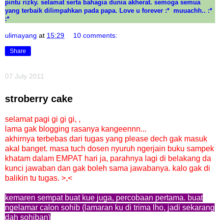
pintu rizky. selamat serta bahagia dunia akherat. semoga semua
yang terbaik dilimpahkan pada papa. Love u forever :* muuachh.. :*
:*
ulimayang
at
15:29
10 comments:
Share
07 July 2011
stroberry cake
selamat pagi gi gi gi, ,
lama gak blogging rasanya kangeennn...
akhirnya terbebas dari tugas yang please dech gak masuk
akal banget. masa tuch dosen nyuruh ngerjain buku sampek
khatam dalam EMPAT hari ja, parahnya lagi di belakang da
kunci jawaban dan gak boleh sama jawabanya. kalo gak di
balikin tu tugas. >,<
kemaren sempat buat kue juga, percobaan pertama. buat
ngelamar calon sohib (lamaran ku di trima lho, jadi sekarang
dah sohiban)