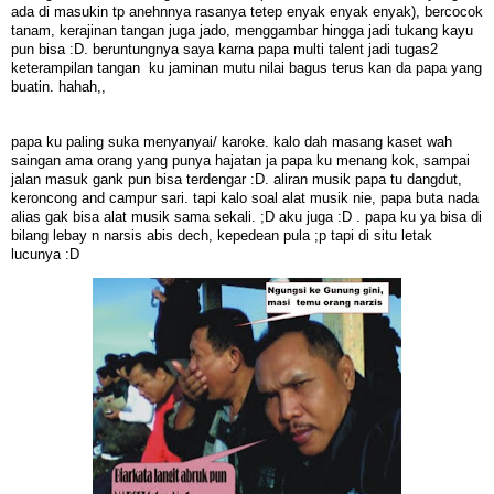
ada di masukin tp anehnnya rasanya tetep enyak enyak enyak), bercocok
tanam, kerajinan tangan juga jado, menggambar hingga jadi tukang kayu
pun bisa :D. beruntungnya saya karna papa multi talent jadi tugas2
keterampilan tangan ku jaminan mutu nilai bagus terus kan da papa yang
buatin. hahah,,
papa ku paling suka menyanyai/ karoke. kalo dah masang kaset wah
saingan ama orang yang punya hajatan ja papa ku menang kok, sampai
jalan masuk gank pun bisa terdengar :D. aliran musik papa tu dangdut,
keroncong and campur sari. tapi kalo soal alat musik nie, papa buta nada
alias gak bisa alat musik sama sekali. ;D aku juga :D . papa ku ya bisa di
bilang lebay n narsis abis dech, kepedean pula ;p tapi di situ letak
lucunya :D