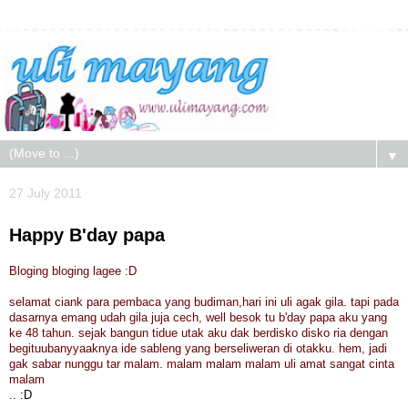
▼
27 July 2011
Happy B'day papa
Bloging bloging lagee :D
selamat ciank para pembaca yang budiman,hari ini uli agak gila. tapi pada
dasarnya emang udah gila juja cech, well besok tu b'day papa aku yang
ke 48 tahun. sejak bangun tidue utak aku dak berdisko disko ria dengan
begituubanyyaaknya ide sableng yang berseliweran di otakku. hem, jadi
gak sabar nunggu tar malam. malam malam malam uli amat sangat cinta
malam
.. :D