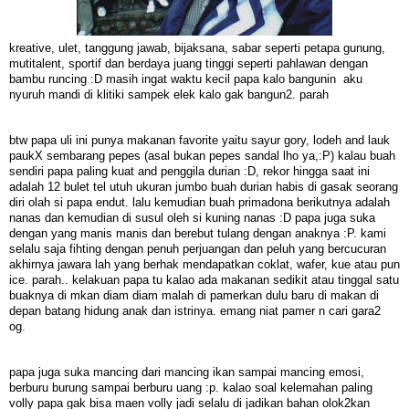
kreative, ulet, tanggung jawab, bijaksana, sabar seperti petapa gunung,
mutitalent, sportif dan berdaya juang tinggi seperti pahlawan dengan
bambu runcing :D masih ingat waktu kecil papa kalo bangunin aku
nyuruh mandi di klitiki sampek elek kalo gak bangun2. parah
btw papa uli ini punya ma
kanan favorite yaitu sayur gory, lodeh and lauk
paukX sembarang pepes (asal bukan pepes sandal lho ya,:P) kalau buah
sendiri papa paling kuat and penggila durian :D, rekor hingga saat ini
adalah 12 bulet tel utuh ukuran jumbo buah durian habis di gasak s
eorang
diri olah si papa endut. lalu kemudian buah primadona berikutnya adalah
nanas dan kemudian di susul oleh si kuning nanas :
D papa juga suka
dengan yang manis manis dan berebut tulang dengan anaknya :P. kami
selalu saja fihting dengan penuh perjuangan dan peluh yang bercucuran
akhirnya jawara lah yang berhak mendapatkan coklat, wafer, kue atau pun
ice. parah.. kelakuan papa tu kalao ada makanan sedikit atau tinggal satu
buaknya di mkan diam diam malah di pamerkan dulu baru di makan di
depan batang hidung anak dan istrinya. emang niat pamer n cari gara2
og.
papa juga suka mancing dari mancing ikan sampai mancing emosi,
berburu burung sampai berburu uang :p. kalao soal kelemahan paling
volly papa gak bisa maen volly jadi selalu di jadikan bahan olok2kan