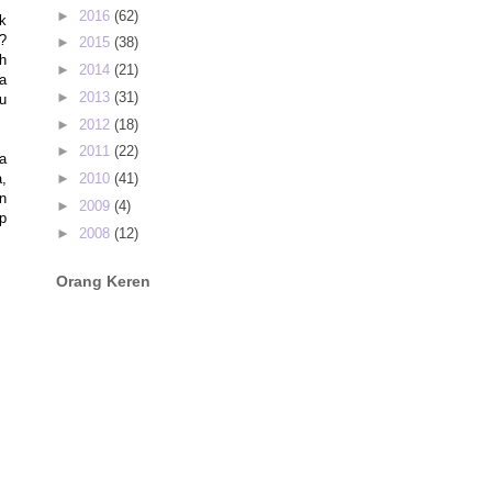
►
2016
(62)
k
?
►
2015
(38)
h
►
2014
(21)
a
►
2013
(31)
u
►
2012
(18)
►
2011
(22)
a
,
►
2010
(41)
n
►
2009
(4)
p
►
2008
(12)
Orang Keren