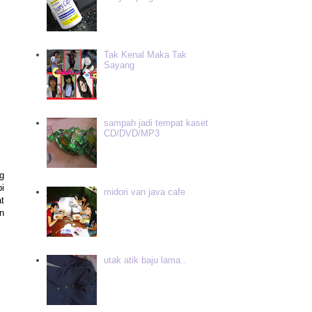
Tak Kenal Maka Tak
Sayang
sampah jadi tempat kaset
CD/DVD/MP3
g
i
midori van java cafe
t
n
utak atik baju lama..