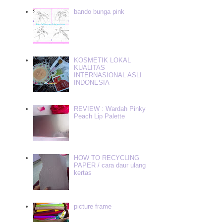
bando bunga pink
KOSMETIK LOKAL
KUALITAS
INTERNASIONAL ASLI
INDONESIA
REVIEW : Wardah Pinky
Peach Lip Palette
HOW TO RECYCLING
PAPER / cara daur ulang
kertas
picture frame