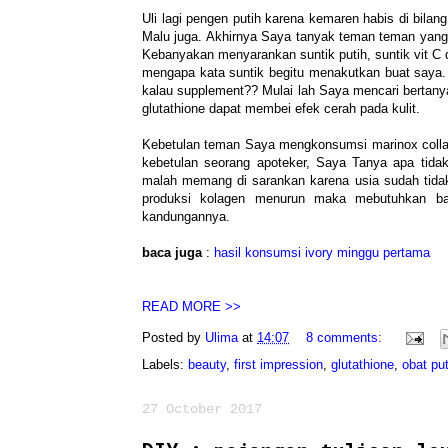
Uli lagi pengen putih karena kemaren habis di bila
Malu juga. Akhirnya Saya tanyak teman teman yang 
Kebanyakan menyarankan suntik putih, suntik vit C
mengapa kata suntik begitu menakutkan buat saya. H
kalau supplement?? Mulai lah Saya mencari bertany
glutathione dapat membei efek cerah pada kulit.
Kebetulan teman Saya mengkonsumsi marinox collage
kebetulan seorang apoteker, Saya Tanya apa tida
malah memang di sarankan karena usia sudah tidak
produksi kolagen menurun maka mebutuhkan bat
kandungannya.
baca juga
:
hasil konsumsi ivory minggu pertama
READ MORE >>
Posted by
Ulima
at
14:07
8 comments:
Labels:
beauty
,
first impression
,
glutathione
,
obat put
27 October 2017