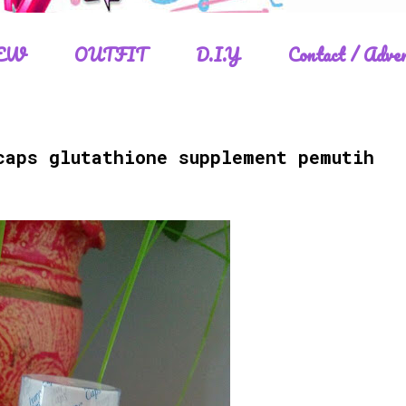
EW
OUTFIT
D.I.Y
Contact / Adver
caps glutathione supplement pemutih