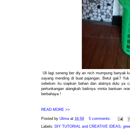
Uli lagi seneng ber diy an nich mumpung banyak k
sayang mending di buat pajangan. Betul gak? Yuk M
sebelum itu siapkan bahan dan alatnya dulu ya c
pertunkangan alangkah baiknya minta bantuan ora
berbahaya !
READ MORE >>
Posted by
Ulima
at
16:59
5 comments:
Labels:
DIY TUTORIAL and CREATIVE IDEAS
,
gree