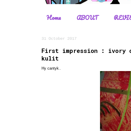
Home
ABOUT
REVI
31 October 2017
First impression : ivory 
kulit
Hy cantyk..