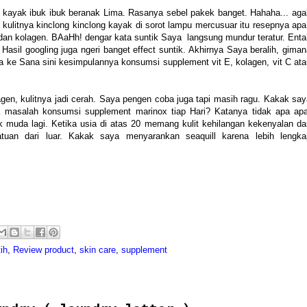
ng kayak ibuk ibuk beranak Lima. Rasanya sebel pakek banget. Hahaha... aga
kulitnya kinclong kinclong kayak di sorot lampu mercusuar itu resepnya apa
 dan kolagen. BAaHh! dengar kata suntik Saya langsung mundur teratur. Enta
asil googling juga ngeri banget effect suntik. Akhirnya Saya beralih, giman
a ke Sana sini kesimpulannya konsumsi supplement vit E, kolagen, vit C ata
n, kulitnya jadi cerah. Saya pengen coba juga tapi masih ragu. Kakak say
k masalah konsumsi supplement marinox tiap Hari? Katanya tidak apa apa
 muda lagi. Ketika usia di atas 20 memang kulit kehilangan kekenyalan da
uan dari luar. Kakak saya menyarankan seaquill karena lebih lengka
ih
,
Review product
,
skin care
,
supplement