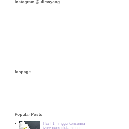
instagram @ulimayang
fanpage
Popular Posts
Hasil 1 minggu konsumsi
ivory caps glutathione