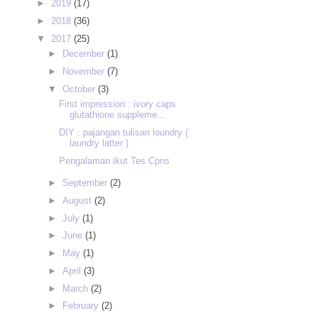
►
2019
(17)
►
2018
(36)
▼
2017
(25)
►
December
(1)
►
November
(7)
▼
October
(3)
First impression : ivory caps
glutathione suppleme...
DIY : pajangan tulisan loundry (
laundry latter )
Pengalaman ikut Tes Cpns
►
September
(2)
►
August
(2)
►
July
(1)
►
June
(1)
►
May
(1)
►
April
(3)
►
March
(2)
►
February
(2)