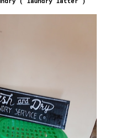
undry ( laundry latter )