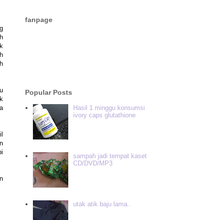
fanpage
ng
ah
ek
ah
h
u
Popular Posts
ak
Hasil 1 minggu konsumsi
a
ivory caps glutathione
l
n
pi
sampah jadi tempat kaset
CD/DVD/MP3
n
utak atik baju lama..