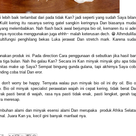
i lebih baik terlambat dari pada tidak Kan? jadi seperti yang sudah Saya bila
. Kulit kering itu rasanya sering gatel sangkin keringnya Dan biasanya mud
k yang melembabkan. Nah flash back awal berjumpa bio oil, kemaren itu si ad
khirnya nyocoba menggunakan juga ehhh~ malah keterusan dech. 😁 Alhmdulill
ltifungsi penghilang bekas Luka jerawat Dan stretch mark. Karena suda
an produk ini. Pada direction Cara penggunaan di sebutkan jika hasil bar
ama tiga bulan. Nah lho galau Kan? Secara ini Kan minyak minyak gitu apa tid
tinitas make up Saya? Sempat bingung gunda gulana, tapi akhirnya Saya cob
ing coba trial Dan eror.
on't worry be happy. Ternyata walau pun minyak bio oil ini dry oil. Bio oi
Bio oil minyak specialist perawatan wajah ini cepat kering, tidak berat Da
k pasti berat di wajah, rasa nya pasti tidak enak, pasti lengket, gerah ta
nya meresap.
umbuhan alami dan minyak esensi alami Dan merupaka produk Afrika Selata
al. Juara Kan ya, kecil gini banyak manfaat nya.