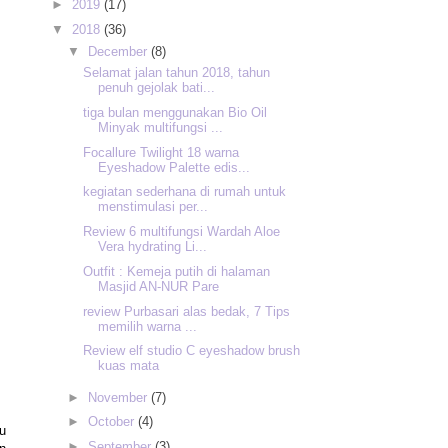
►
2019
(17)
▼
2018
(36)
▼
December
(8)
Selamat jalan tahun 2018, tahun
penuh gejolak bati...
tiga bulan menggunakan Bio Oil
Minyak multifungsi ...
Focallure Twilight 18 warna
Eyeshadow Palette edis...
kegiatan sederhana di rumah untuk
menstimulasi per...
Review 6 multifungsi Wardah Aloe
Vera hydrating Li...
Outfit : Kemeja putih di halaman
Masjid AN-NUR Pare
review Purbasari alas bedak, 7 Tips
memilih warna ...
Review elf studio C eyeshadow brush
kuas mata
►
November
(7)
►
October
(4)
u
►
September
(3)