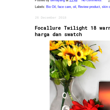
Posted by
ulimayang
at
23:49
No comments:
Labels:
Bio Oil
,
face care
,
oil
,
Review product
,
skin 
26 December 2018
Focallure Twilight 18 war
harga dan swatch