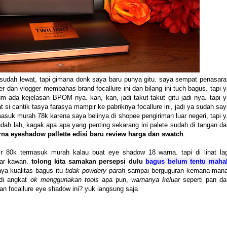
i sudah lewat, tapi gimana donk saya baru punya gitu. saya sempat penasara
 dan vlogger membahas brand focallure ini dan bilang ini tuch bagus. tapi 
um ada kejelasan BPOM nya. kan, kan, jadi takut-takut gitu jadi nya. tapi y
 si cantik tasya farasya mampir ke pabriknya focallure ini, jadi ya sudah sa
masuk murah 78k karena saya belinya di shopee pengiriman luar negeri, tapi 
udah lah, kagak apa apa yang penting sekarang ini palete sudah di tangan d
arna eyeshadow pallette edisi baru review harga dan swatch
.
ir 80k termasuk murah kalau buat eye shadow 18 warna. tapi di lihat lag
bar kawan.
tolong kita samakan persepsi dulu
bagus belum tentu maha
saya kualitas bagus itu
tidak powdery parah
sampai berguguran kemana-mana
 di angkat
ok menggunakan tools
apa pun,
warnanya keluar
seperti pan da
an focallure eye shadow ini? yuk langsung saja