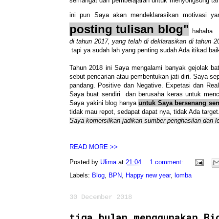
semangat dan pembelajaran untuk menyongsong tahu
ini pun Saya akan mendeklarasikan motivasi y
posting tulisan blog"
hahaha...
di tahun 2017, yang telah di deklarasikan di tahun 
tapi ya sudah lah yang penting sudah Ada itikad bai
Tahun 2018 ini Saya mengalami banyak gejolak ba
sebut pencarian atau pembentukan jati diri. Saya sepe
pandang. Positive dan Negative. Expetasi dan Re
Saya buat sendiri dan berusaha keras untuk menc
Saya yakini blog hanya
untuk Saya bersenang se
tidak mau repot, sedapat dapat nya, tidak Ada target
Saya komersilkan jadikan sumber penghasilan dan leb
READ MORE >>
Posted by
Ulima
at
21:04
1 comment:
Labels:
Blog
,
BPN
,
Happy new year
,
lomba
30 December 2018
tiga bulan menggunakan Bi