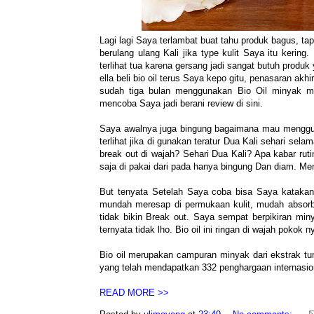
Lagi lagi Saya terlambat buat tahu produk bagus, tap
berulang ulang Kali jika type kulit Saya itu kering
terlihat tua karena gersang jadi sangat butuh produ
ella beli bio oil terus Saya kepo gitu, penasaran a
sudah tiga bulan menggunakan Bio Oil minyak mu
mencoba Saya jadi berani review di sini.
Saya awalnya juga bingung bagaimana mau menggunak
terlihat jika di gunakan teratur Dua Kali sehari sel
break out di wajah? Sehari Dua Kali? Apa kabar ru
saja di pakai dari pada hanya bingung Dan diam. Mend
But tenyata Setelah Saya coba bisa Saya katakan d
mundah meresap di permukaan kulit, mudah absorb. 
tidak bikin Break out. Saya sempat berpikiran minya
ternyata tidak lho. Bio oil ini ringan di wajah pokok 
Bio oil merupakan campuran minyak dari ekstrak t
yang telah mendapatkan 332 penghargaan internasion
READ MORE >>