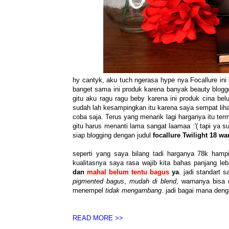
hy cantyk, aku tuch ngerasa hype nya Focallure in
banget sama ini produk karena banyak beauty blogger
gitu aku ragu ragu beby karena ini produk cina bel
sudah lah kesampingkan itu karena saya sempat lihat
coba saja. Terus yang menarik lagi harganya itu ter
gitu harus menanti lama sangat laamaa :'( tapi ya s
siap blogging dengan judul
focallure Twilight 18 w
seperti yang saya bilang tadi harganya 78k hamp
kualitasnya saya rasa wajib kita bahas panjang le
dan
mahal belum tentu bagus
ya
. jadi standart 
pigmented bagus
,
mudah di blend
, warnanya bisa
menempel
tidak mengambang
. jadi bagai mana deng
READ MORE >>