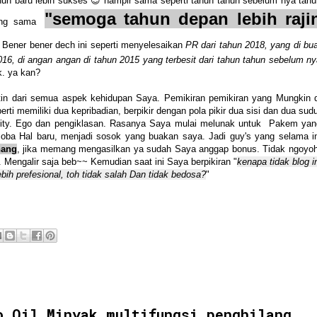
n baru lebih sukses 😊 hampir sama seperti tahun tahun sebelum nya tahu
"semoga tahun depan lebih raji
ang sama
 Bener bener dech ini seperti menyelesaikan
PR dari tahun 2018, yang di bu
2016, di angan angan di tahun 2015 yang terbesit dari tahun tahun sebelum n
k. ya kan?
tin dari semua aspek kehidupan Saya. Pemikiran pemikiran yang Mungkin d
rti memiliki dua kepribadian, berpikir dengan pola pikir dua sisi dan dua sud
ality. Ego dan pengiklasan. Rasanya Saya mulai melunak untuk Pakem yan
oba Hal baru, menjadi sosok yang buakan saya. Jadi guy's yang selama in
nang
, jika memang mengasilkan ya sudah Saya anggap bonus. Tidak ngoyoh
. Mengalir saja beb~~ Kemudian saat ini Saya berpikiran "
kenapa tidak blog i
ih prefesional, toh tidak salah Dan tidak bedosa?
"
o Oil Minyak multifungsi penghilang