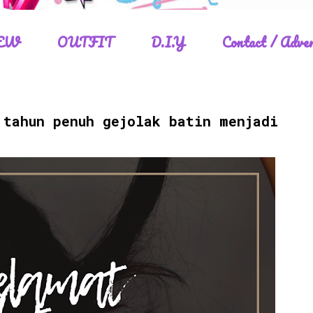
EW
OUTFIT
D.I.Y
Contact / Adver
 tahun penuh gejolak batin menjadi