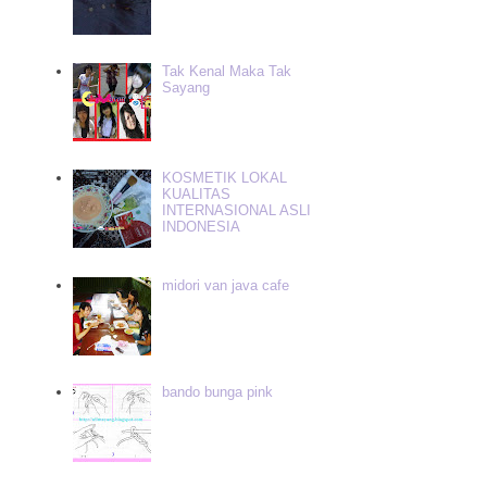
Tak Kenal Maka Tak
Sayang
KOSMETIK LOKAL
KUALITAS
INTERNASIONAL ASLI
INDONESIA
midori van java cafe
bando bunga pink