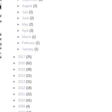
n
n
►
August
(2)
►
July
(2)
at
►
June
(2)
ya
►
May
(2)
►
April
(3)
i
►
March
(1)
ut
►
February
(1)
g
i
►
January
(1)
,
►
2017
(25)
ni
►
2016
(62)
►
2015
(38)
►
2014
(21)
►
2013
(31)
►
2012
(18)
►
2011
(22)
►
2010
(41)
►
2009
(4)