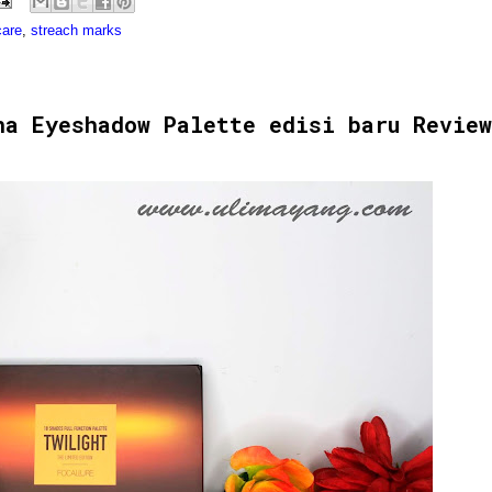
care
,
streach marks
na Eyeshadow Palette edisi baru Review