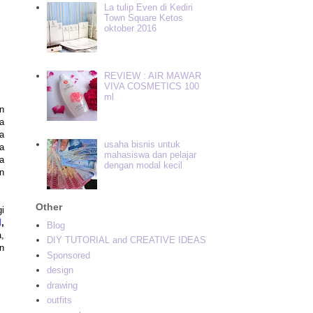
La tulip Even di Kediri
Town Square Ketos
oktober 2016
REVIEW : AIR MAWAR
VIVA COSMETICS 100
ml
n
ya
a
usaha bisnis untuk
ya
mahasiswa dan pelajar
ya
dengan modal kecil
an
Other
i
l
,
Blog
,
DIY TUTORIAL and CREATIVE IDEAS
n
Sponsored
design
drawing
outfits