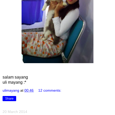
salam sayang
uli mayang :*
ulimayang
at
00:46
12 comments:
Share
20 March 2014