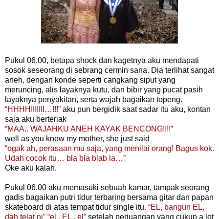
Pukul 06.00, betapa shock dan kagetnya aku mendapati
sosok seseorang di sebrang cermin sana. Dia terlihat sangat
aneh, dengan konde seperti cangkang siput yang
meruncing, alis layaknya kutu, dan bibir yang pucat pasih
layaknya penyakitan, serta wajah bagaikan topeng.
“HHHHIIIIIII…!!!”
aku pun bergidik saat sadar itu aku, kontan
saja aku berteriak
“MAA.. WAJAHKU ANEH KAYAK BENCONG!!!!”
well as you know my mother, she just said
“ogak ah, perasaan mu saja, yang menilai orang! Bagus kok.
Udah cocok itu… bla bla blab la…”
Oke aku kalah.
Pukul 06.00 aku memasuki sebuah kamar, tampak seorang
gadis bagaikan putri tidur terbaring bersama gitar dan papan
skateboard di atas tempat tidur single itu.
“EL, bangun EL,
dah telat ni” “el , EL , el”
setelah perjuangan yang cukup a lot