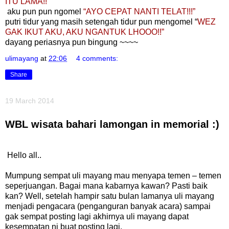
ITU LAMA!!”
aku pun pun ngomel
“AYO CEPAT NANTI TELAT!!!”
putri tidur yang masih setengah tidur pun mengomel “
WEZ
GAK IKUT AKU, AKU NGANTUK LHOOO!!”
dayang periasnya pun bingung ~~~~
ulimayang
at
22:06
4 comments:
Share
19 March 2014
WBL wisata bahari lamongan in memorial :)
Hello all..
Mumpung sempat uli mayang mau menyapa temen – temen
seperjuangan. Bagai mana kabarnya kawan? Pasti baik
kan? Well, setelah hampir satu bulan lamanya uli mayang
menjadi pengacara (penganguran banyak acara) sampai
gak sempat posting lagi akhirnya uli mayang dapat
kesempatan ni buat posting lagi.