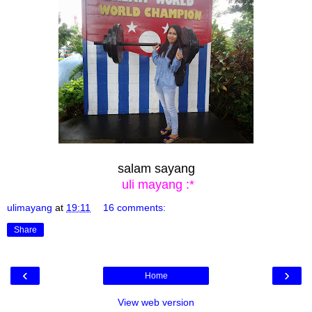
salam sayang
uli mayang :*
ulimayang
at
19:11
16 comments:
Share
‹
›
Home
View web version