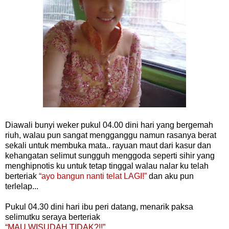
Diawali bunyi weker pukul 04.00 dini hari yang bergemah
riuh, walau pun sangat mengganggu namun rasanya berat
sekali untuk membuka mata.. rayuan maut dari kasur dan
kehangatan selimut sungguh menggoda seperti sihir yang
menghipnotis ku untuk tetap tinggal walau nalar ku telah
berteriak
“ayo bangun nanti telat LAGI!”
dan aku pun
terlelap...
Pukul 04.30 dini hari ibu peri datang, menarik paksa
selimutku seraya berteriak
“MAU WISUDAH TIDAK?!!”