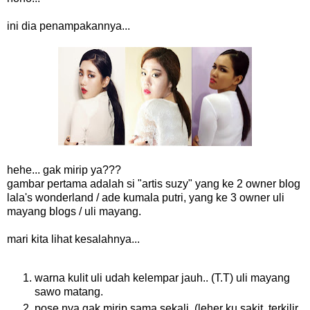
ini dia penampakannya...
hehe... gak mirip ya???
gambar pertama adalah si "artis suzy" yang ke 2 owner blog
lala's wonderland / ade kumala putri, yang ke 3 owner uli
mayang blogs / uli mayang.
mari kita lihat kesalahnya...
warna kulit uli udah kelempar jauh.. (T.T) uli mayang
sawo matang.
pose nya gak mirip sama sekali. (leher ku sakit, terkilir