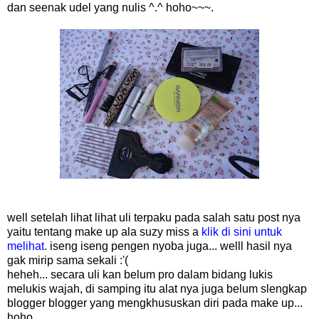
dan seenak udel yang nulis ^.^ hoho~~~.
well setelah lihat lihat uli terpaku pada salah satu post nya
yaitu tentang make up ala suzy miss a
klik di sini untuk
melihat.
iseng iseng pengen nyoba juga... welll hasil nya
gak mirip sama sekali :'(
heheh... secara uli kan belum pro dalam bidang lukis
melukis wajah, di samping itu alat nya juga belum slengkap
blogger blogger yang mengkhususkan diri pada make up...
hoho...