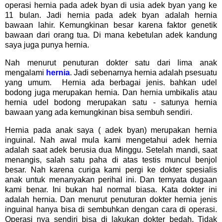
operasi hernia pada adek byan di usia adek byan yang ke
11 bulan. Jadi hernia pada adek byan adalah hernia
bawaan lahir. Kemungkinan besar karena faktor genetik
bawaan dari orang tua. Di mana kebetulan adek kandung
saya juga punya hernia.
Nah menurut penuturan dokter satu dari lima anak
mengalami
hernia
. Jadi sebenarnya hernia adalah psesuatu
yang umum. Hernia ada berbagai jenis. bahkan udel
bodong juga merupakan hernia. Dan hernia umbikalis atau
hernia udel bodong merupakan satu - satunya hernia
bawaan yang ada kemungkinan bisa sembuh sendiri.
Hernia pada anak saya ( adek byan) merupakan hernia
inguinal. Nah awal mula kami mengetahui adek hernia
adalah saat adek berusia dua Minggu. Setelah mandi, saat
menangis, salah satu paha di atas testis muncul benjol
besar. Nah karena curiga kami pergi ke dokter spesialis
anak untuk menanyakan perihal ini. Dan ternyata dugaan
kami benar. Ini bukan hal normal biasa. Kata dokter ini
adalah hernia. Dan menurut penuturan dokter hernia jenis
inguinal hanya bisa di sembuhkan dengan cara di operasi.
Operasi nya sendiri bisa di lakukan dokter bedah. Tidak