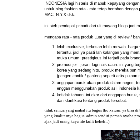
INDONESIA lagi histeris di mabuk kepayang dengan p
untuk blog fashion rata - rata tetap bertahan dengan
MAC, N.Y.X dkk.
ini sich pendapat pribadi dari uli mayang blogs jad
mengapa rata - rata produk Luar yang di review / ba
lebih exclusive, terkesan lebih mewah. harg
tertentu. jadi ya pasti lah kalangan yang mema
muka umum. prestigious ini terjadi pada brand
promosi jor - joran. lagi naik daun. ini yang 
korea yang sedang hits, produk mereka pun me
(pengen cantik / ganteng seperti artis pujaan 
anggapan buruk akan produk dalam negeri, te
enggan menggunakan produk asli indonesia k
ketidak tahuan. ini ekor dari anggapan buruk
dan klarifikasi tentang produk tersebut.
tidak semua yang mahal itu bagus lho kawan, ya bisa di
yang kualitasnya bagus. admin sendiri pernah nyoba prod
ajak jadi orang kaya nie kulit heheh...)