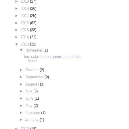
►
2019
(17)
►
2018
(36)
►
2017
(25)
►
2016
(62)
►
2015
(38)
►
2014
(21)
▼
2013
(31)
▼
November
(1)
box cake tempat jarum pentul dari
flanel
►
October
(2)
►
September
(9)
►
August
(11)
►
July
(3)
►
June
(1)
►
May
(2)
►
February
(1)
►
January
(1)
►
2012
(18)