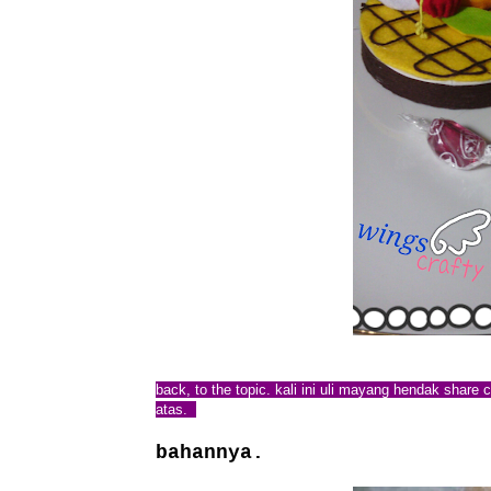
back, to the topic. kali ini uli mayang hendak share
atas.
bahannya.