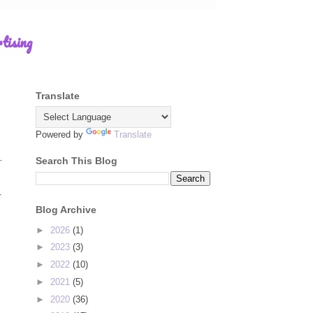
tising
Translate
Powered by
Translate
k.
Search This Blog
r
Blog Archive
►
2026
(1)
►
2023
(3)
►
2022
(10)
►
2021
(5)
►
2020
(36)