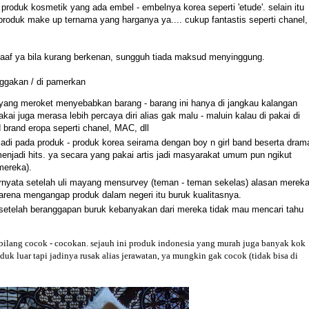
roduk kosmetik yang ada embel - embelnya korea seperti 'etude'. selain itu
 produk make up ternama yang harganya ya.... cukup fantastis seperti chanel,
i maaf ya bila kurang berkenan, sungguh tiada maksud menyinggung.
nggakan / di pamerkan
a yang meroket menyebabkan barang - barang ini hanya di jangkau kalangan
kai juga merasa lebih percaya diri alias gak malu - maluin kalau di pakai di
 brand eropa seperti chanel, MAC, dll
terjadi pada produk - produk korea seirama dengan boy n girl band beserta dram
njadi hits. ya secara yang pakai artis jadi masyarakat umum pun ngikut
mereka).
rnyata setelah uli mayang mensurvey (teman - teman sekelas) alasan merek
arena mengangap produk dalam negeri itu buruk kualitasnya.
, setelah beranggapan buruk kebanyakan dari mereka tidak mau mencari tahu
 bilang cocok - cocokan. sejauh ini produk indonesia yang murah juga banyak kok
uk luar tapi jadinya rusak alias jerawatan, ya mungkin gak cocok (tidak bisa di