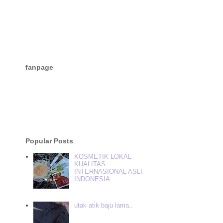
fanpage
Popular Posts
KOSMETIK LOKAL
KUALITAS
INTERNASIONAL ASLI
INDONESIA
utak atik baju lama..