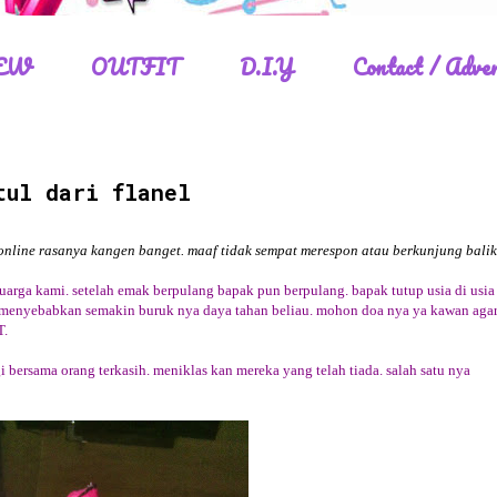
EW
OUTFIT
D.I.Y
Contact / Adver
tul dari flanel
 online rasanya kangen banget. maaf tidak sempat merespon atau berkunjung bali
luarga kami. setelah emak berpulang bapak pun berpulang. bapak tutup usia di usia
ng menyebabkan semakin buruk nya daya tahan beliau. mohon doa nya ya kawan aga
T.
gi bersama orang terkasih. meniklas kan mereka yang telah tiada. salah satu nya