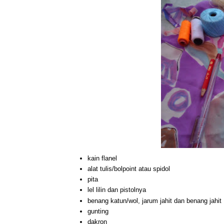
kain flanel
alat tulis/bolpoint atau spidol
pita
lel lilin dan pistolnya
benang katun/wol, jarum jahit dan benang jahit
gunting
dakron