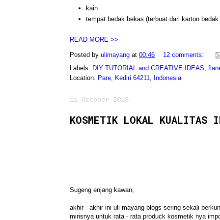
kain
tempat bedak bekas (terbuat dari karton bedak
READ MORE >>
Posted by
ulimayang
at
00:46
12 comments:
Labels:
DIY TUTORIAL and CREATIVE IDEAS
,
flan
Location:
Pare, Kediri 64211, Indonesia
11 October 2013
KOSMETIK LOKAL KUALITAS I
Sugeng enjang kawan,
akhir - akhir ini uli mayang blogs sering sekali be
mirisnya untuk rata - rata produck kosmetik nya i