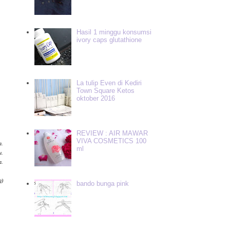
Hasil 1 minggu konsumsi
ivory caps glutathione
La tulip Even di Kediri
Town Square Ketos
oktober 2016
REVIEW : AIR MAWAR
VIVA COSMETICS 100
a.
ml
u.
a.
g)
bando bunga pink