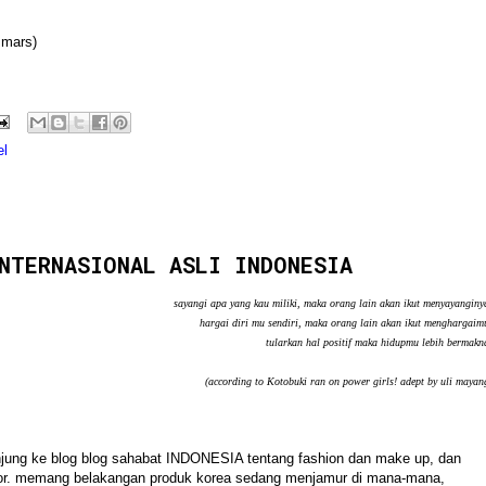
 mars)
el
NTERNASIONAL ASLI INDONESIA
sayangi apa yang kau miliki, maka orang lain akan ikut menyayanginy
hargai diri mu sendiri, maka orang lain akan ikut menghargaim
tularkan hal positif maka hidupmu lebih bermakn
(according to Kotobuki ran on power girls! adept by uli mayan
rkunjung ke blog blog sahabat INDONESIA tentang fashion dan make up, dan
mpor. memang belakangan produk korea sedang menjamur di mana-mana,