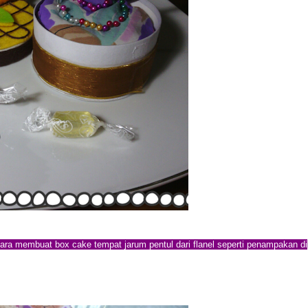
 cara membuat box cake tempat jarum pentul dari flanel seperti penampakan di