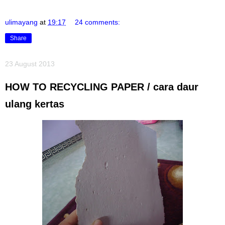
ulimayang
at
19:17
24 comments:
Share
23 August 2013
HOW TO RECYCLING PAPER / cara daur
ulang kertas