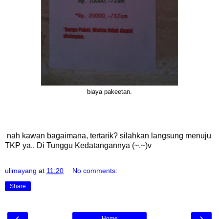
biaya pakeetan.
nah kawan bagaimana, tertarik? silahkan langsung menuju
TKP ya.. Di Tunggu Kedatangannya (~.~)v
ulimayang
at
11:20
No comments:
Share
‹
›
Home