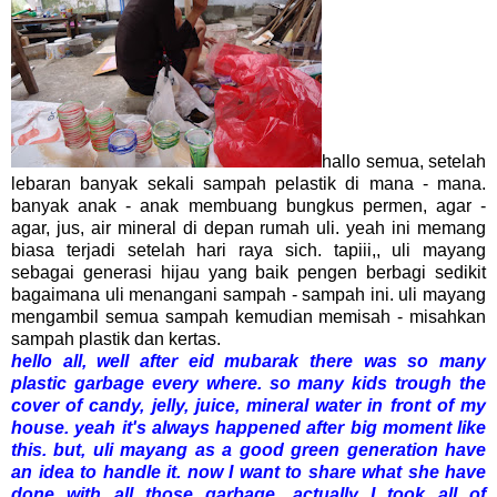
hallo semua, setelah
lebaran banyak sekali sampah pelastik di mana - mana.
banyak anak - anak membuang bungkus permen, agar -
agar, jus, air mineral di depan rumah uli. yeah ini memang
biasa terjadi setelah hari raya sich. tapiii,, uli mayang
sebagai generasi hijau yang baik pengen berbagi sedikit
bagaimana uli menangani sampah - sampah ini. uli mayang
mengambil semua sampah kemudian memisah - misahkan
sampah plastik dan kertas.
hello all, well after eid mubarak there was so many
plastic garbage every where. so many kids trough the
cover of candy, jelly, juice, mineral water in front of my
house. yeah it's always happened after big moment like
this. but, uli mayang as a good green generation have
an idea to handle it. now I want to share what she have
done with all those garbage. actually I took all of