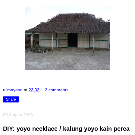
ulimayang
at
23:03
2 comments:
Share
05 August 2013
DIY: yoyo necklace / kalung yoyo kain perca