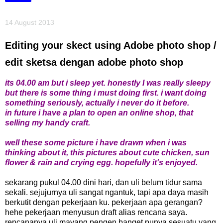
14 August 2013
Editing your skect using Adobe photo shop /
edit sketsa dengan adobe photo shop
its 04.00 am but i sleep yet. honestly I was really sleepy
but there is some thing i must doing first. i want doing
something seriously, actually i never do it before.
in future i have a plan to open an online shop, that
selling my handy craft.
well these some picture i have drawn when i was
thinking about it, this pictures about cute chicken, sun
flower & rain and crying egg. hopefully it's enjoyed.
sekarang pukul 04.00 dini hari, dan uli belum tidur sama
sekali. sejujurnya uli sangat ngantuk, tapi apa daya masih
berkutit dengan pekerjaan ku. pekerjaan apa gerangan?
hehe pekerjaan menyusun draft alias rencana saya.
rencananya uli mayang pengen banget punya sesuatu yang