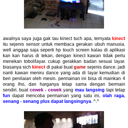
awalnya saya juga gak tau kinect tuch apa, ternyata
kinect
itu sejenis sensor untuk membaca gerakan ubuh manusia.
well anggap saja seperti hp touch screen kalau di aplikasi
kan kan harus di tekan, dengan kinect kawan tidak perlu
menekan tobol/layar. cukup gerakkan badan sesuai layar.
biasanya sich
kinect
di pakai buat
game
sejenis dance. jadi
nanti kawan meniru dance yang ada di layar kemudian di
beri penilaian oleh mesin. permainan ini bisa di mainkan 4
orang lho, dan harganya tetap sama dengan bermain
sendiri. buat
cewek - cewek
yang
mau langsing
tapi tetap
fun
dapat mencoba permainan yang satu ini,
olah raga,
senang - senang plus dapat langsingnya
. ^.^