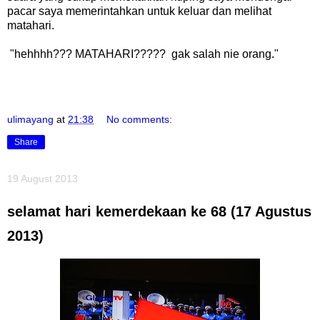
pacar saya memerintahkan untuk keluar dan melihat
matahari.
"hehhhh??? MATAHARI????? gak salah nie orang."
ulimayang
at
21:38
No comments:
Share
19 August 2013
selamat hari kemerdekaan ke 68 (17 Agustus
2013)