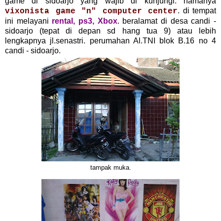
game di sidoarjo yang wajib di kunjungi. namanya
. di tempat
vixonista game "n" computer center
ini melayani
rental, ps3, Xbox
. beralamat di desa candi -
sidoarjo (tepat di depan sd hang tua 9) atau lebih
lengkapnya jl.senastri. perumahan Al.TNI blok B.16 no 4
candi - sidoarjo.
tampak muka.