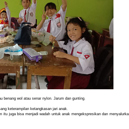
tau benang wol atau senar nylon. Jarum dan gunting.
sang keterampilan ketangkasan jari anak.
in itu juga bisa menjadi wadah untuk anak mengekspresikan dan menyalurka