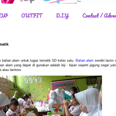
EW
OUTFIT
D.I.Y
Contact / Adver
matik
e bahan alam untuk tugas tematik SD kelas satu.
Bahan alam
sendiri lazim 
n alam yang dapat di gunakan adalah biji - bijian seperti jagung segar yan
na atau lamtoro.