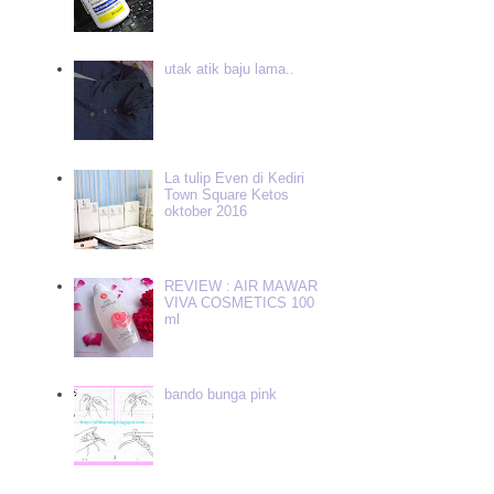
utak atik baju lama..
La tulip Even di Kediri
Town Square Ketos
oktober 2016
REVIEW : AIR MAWAR
VIVA COSMETICS 100
ml
bando bunga pink