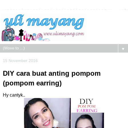
▼
15 November 2016
DIY cara buat anting pompom
(pompom earring)
Hy cantyk..