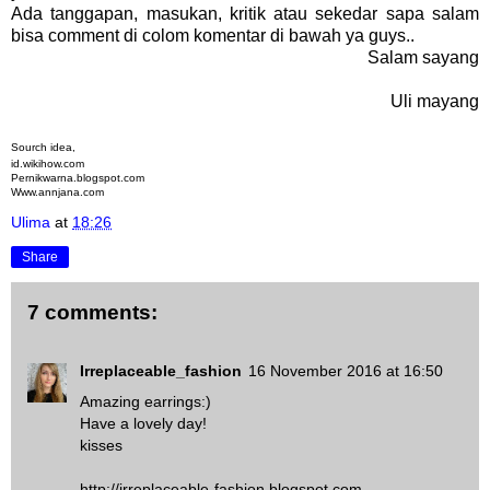
Ada tanggapan, masukan, kritik atau sekedar sapa salam
bisa comment di colom komentar di bawah ya guys..
Salam sayang
Uli mayang
Sourch idea,
id.wikihow.com
Pernikwarna.blogspot.com
Www.annjana.com
Ulima
at
18:26
Share
7 comments:
Irreplaceable_fashion
16 November 2016 at 16:50
Amazing earrings:)
Have a lovely day!
kisses
http://irreplaceable-fashion.blogspot.com