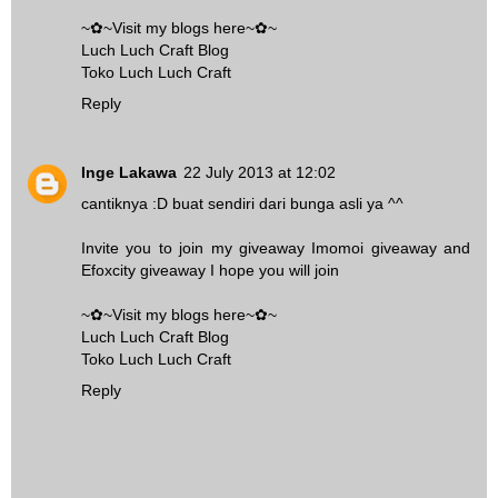
~✿~Visit my blogs here~✿~
Luch Luch Craft Blog
Toko Luch Luch Craft
Reply
Inge Lakawa
22 July 2013 at 12:02
cantiknya :D buat sendiri dari bunga asli ya ^^
Invite you to join my giveaway
Imomoi giveaway
and
Efoxcity giveaway
I hope you will join
~✿~Visit my blogs here~✿~
Luch Luch Craft Blog
Toko Luch Luch Craft
Reply