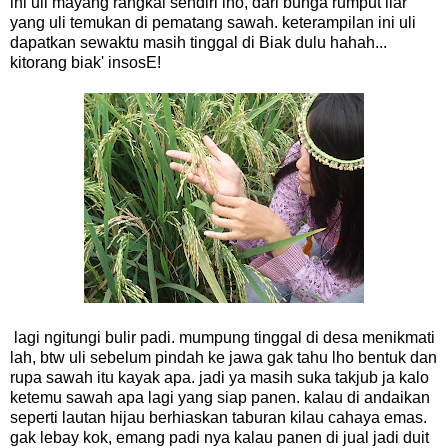
ini uli mayang rangkai sendiri lho, dari bunga rumput liar
yang uli temukan di pematang sawah. keterampilan ini uli
dapatkan sewaktu masih tinggal di Biak dulu hahah...
kitorang biak' insosE!
lagi ngitungi bulir padi. mumpung tinggal di desa menikmati
lah, btw uli sebelum pindah ke jawa gak tahu lho bentuk dan
rupa sawah itu kayak apa. jadi ya masih suka takjub ja kalo
ketemu sawah apa lagi yang siap panen. kalau di andaikan
seperti lautan hijau berhiaskan taburan kilau cahaya emas.
gak lebay kok, emang padi nya kalau panen di jual jadi duit