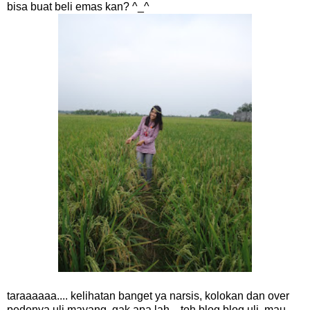
bisa buat beli emas kan? ^_^
taraaaaaa.... kelihatan banget ya narsis, kolokan dan over
pedenya uli mayang. gak apa lah... toh blog blog uli. mau