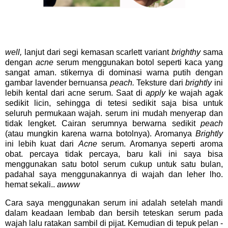
well,
lanjut dari segi kemasan scarlett variant
brighthy
sama
dengan
acne
serum menggunakan botol seperti kaca yang
sangat aman. stikernya di dominasi warna putih dengan
gambar lavender bernuansa
peach.
Teksture dari
brightly
ini
lebih kental dari acne serum. Saat di
apply
ke wajah agak
sedikit licin, sehingga di tetesi sedikit saja bisa untuk
seluruh permukaan wajah. serum ini mudah menyerap dan
tidak lengket. Cairan serumnya berwarna sedikit
peach
(atau mungkin karena warna botolnya). Aromanya
Brightly
ini lebih kuat dari
Acne
serum. Aromanya seperti aroma
obat. percaya tidak percaya, baru kali ini saya bisa
menggunakan satu botol serum cukup untuk satu bulan,
padahal saya menggunakannya di wajah dan leher lho.
hemat sekali..
awww
Cara saya menggunakan serum ini adalah setelah mandi
dalam keadaan lembab dan bersih teteskan serum pada
wajah lalu ratakan sambil di pijat. Kemudian di tepuk pelan -