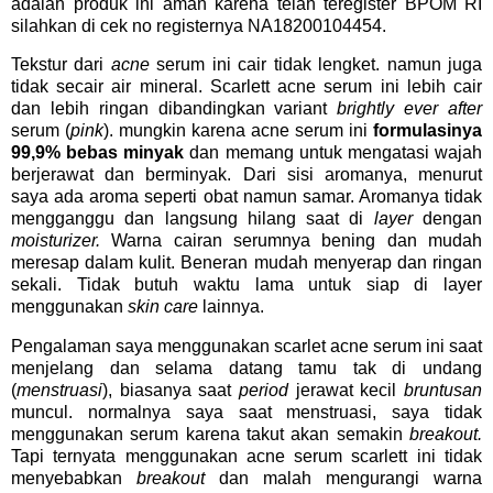
adalah produk ini aman karena telah teregister BPOM RI
silahkan di cek no registernya NA18200104454.
Tekstur dari
acne
serum ini cair tidak lengket. namun juga
tidak secair air mineral. Scarlett acne serum ini lebih cair
dan lebih ringan dibandingkan variant
brightly ever after
serum (
pink
). mungkin karena acne serum ini
formulasinya
99,9% bebas minyak
dan memang untuk mengatasi wajah
berjerawat dan berminyak. Dari sisi aromanya, menurut
saya ada aroma seperti obat namun samar. Aromanya tidak
mengganggu dan langsung hilang saat di
layer
dengan
moisturizer.
Warna cairan serumnya bening dan mudah
meresap dalam kulit. Beneran mudah menyerap dan ringan
sekali. Tidak butuh waktu lama untuk siap di layer
menggunakan
skin care
lainnya.
Pengalaman saya menggunakan scarlet acne serum ini saat
menjelang dan selama datang tamu tak di undang
(
menstruasi
), biasanya saat
period
jerawat kecil
bruntusan
muncul. normalnya saya saat menstruasi, saya tidak
menggunakan serum karena takut akan semakin
breakout.
Tapi ternyata menggunakan acne serum scarlett ini tidak
menyebabkan
breakout
dan malah mengurangi warna