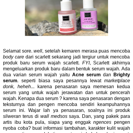
Selamat sore.
well
, setelah kemaren merasa puas mencoba
body care
dari scarlett sekarang jadi tergiur untuk mencoba
produk baru serum wajah scarlett.
FYI
, Scarlett akhirnya
mengeluarkan produk baru dalam bentuk serum wajah. Ada
dua varian serum wajah yaitu
Acne serum
dan
Brighty
serum
. seperti biasa saya pesannya lewat
marketplace
donk, heheh
... karena penasaran saya memesan kedua
serum yang untuk wajah jerawatan dan untuk pencerah
wajah. Kenapa dua serum ? karena saya penasaran dengan
teksturnya dan pengen mencoba sendiri keampuhannya
serum ini. Wajar lah ya penasaran, soalnya ini produk
sliweran
terus di
wall medsos
saya. Dan, yang pakek para
artis ibu kota pula, siapa yang enggak
ngences
pengen
nyoba coba? buat informasi tambahan, karakter kulit wajah