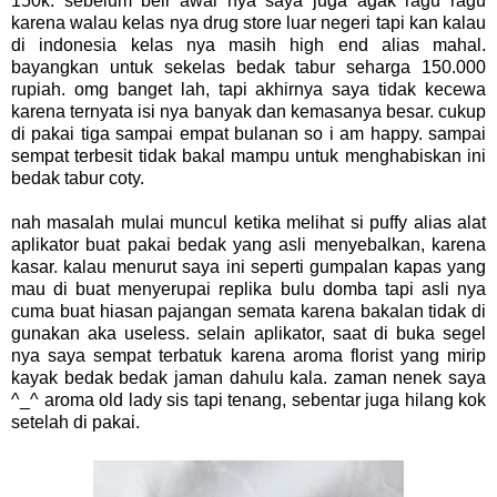
150k. sebelum beli awal nya saya juga agak ragu ragu
karena walau kelas nya drug store luar negeri tapi kan kalau
di indonesia kelas nya masih high end alias mahal.
bayangkan untuk sekelas bedak tabur seharga 150.000
rupiah. omg banget lah, tapi akhirnya saya tidak kecewa
karena ternyata isi nya banyak dan kemasanya besar. cukup
di pakai tiga sampai empat bulanan so i am happy. sampai
sempat terbesit tidak bakal mampu untuk menghabiskan ini
bedak tabur coty.
nah masalah mulai muncul ketika melihat si puffy alias alat
aplikator buat pakai bedak yang asli menyebalkan, karena
kasar. kalau menurut saya ini seperti gumpalan kapas yang
mau di buat menyerupai replika bulu domba tapi asli nya
cuma buat hiasan pajangan semata karena bakalan tidak di
gunakan aka useless. selain aplikator, saat di buka segel
nya saya sempat terbatuk karena aroma florist yang mirip
kayak bedak bedak jaman dahulu kala. zaman nenek saya
^_^ aroma old lady sis tapi tenang, sebentar juga hilang kok
setelah di pakai.