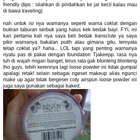
friendly (tips : silahkan di pindahkan ke jar kecil kalau mau
di bawa traveling)
nah untuk isi nya warnanya seperti warna coklat dengan
butiran taburan serbuk yang halus kek bedak bayi. FYI, ini
kan pertama kali nya saya beli bedak transclute ya saya
pikir warnanya bakalan putih atau gimana gitu, ternyata
tetap coklat ya? haha... LOL tapi yang penting warnanya
nyatu pas di pakai dengan foundation Tjakeepp. rasa nya
tuh di wajah ringan banget, terus rata gak blonteng blonteng
lho guys. lebih kerennya lagi loose powder ini tidak gumpal
apalagi retak! selain sebagai ngeset makeup alias ngunci
make up agar tidak bergeser coty airspun loose powder ini
juga saya gunakan sebagai baked.