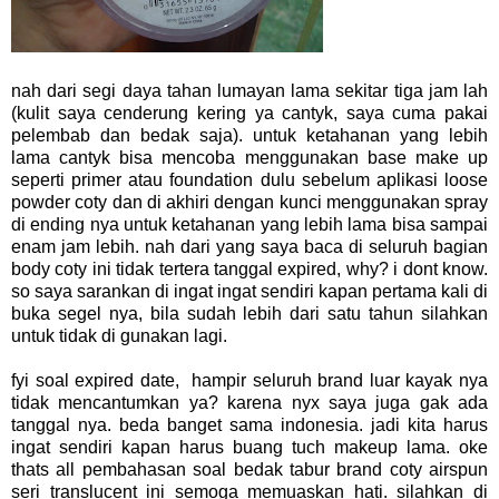
nah dari segi daya tahan lumayan lama sekitar tiga jam lah
(kulit saya cenderung kering ya cantyk, saya cuma pakai
pelembab dan bedak saja). untuk ketahanan yang lebih
lama cantyk bisa mencoba menggunakan base make up
seperti primer atau foundation dulu sebelum aplikasi loose
powder coty dan di akhiri dengan kunci menggunakan spray
di ending nya untuk ketahanan yang lebih lama bisa sampai
enam jam lebih. nah dari yang saya baca di seluruh bagian
body coty ini tidak tertera tanggal expired, why? i dont know.
so saya sarankan di ingat ingat sendiri kapan pertama kali di
buka segel nya, bila sudah lebih dari satu tahun silahkan
untuk tidak di gunakan lagi.
fyi soal expired date, hampir seluruh brand luar kayak nya
tidak mencantumkan ya? karena nyx saya juga gak ada
tanggal nya. beda banget sama indonesia. jadi kita harus
ingat sendiri kapan harus buang tuch makeup lama. oke
thats all pembahasan soal bedak tabur brand coty airspun
seri translucent ini semoga memuaskan hati. silahkan di