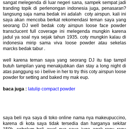
sangat melegenda di luar negeri sana, sampek sempat jadi
tranding topik di perlenongan indonesia juga, penasaran?
langsung saja nama bedak ini adalah coty airspun. kali ini
saya akan mencoba berkat rekomendasi teman saya yang
seorang DJ well bedak coty airspun loose face powder
transclucent full coverage ini melegenda mungkin karena
jadul ya soal nya sejak tahun 1935. coty mungkin kalau di
indonesia mirip sama viva loose powder atau sekelas
marcks bedak tabur .
well karena teman saya yang seorang DJ itu tiap tampil
butuh tampilan yang menakjubkan dan stay a long night di
atas panggung so i belive in her to try this coty airspun loose
powder for setting and baked my mak eup.
baca juga :
latulip compact powder
saya beli nya saya di toko online nama nya makeupuccino,
karena di kota saya tidak tersedia dan harganya sekitar