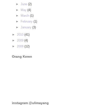
►
June
(2)
►
May
(4)
►
March
(1)
►
February
(1)
►
January
(3)
►
2010
(41)
►
2009
(4)
►
2008
(12)
Orang Keren
instagram @ulimayang