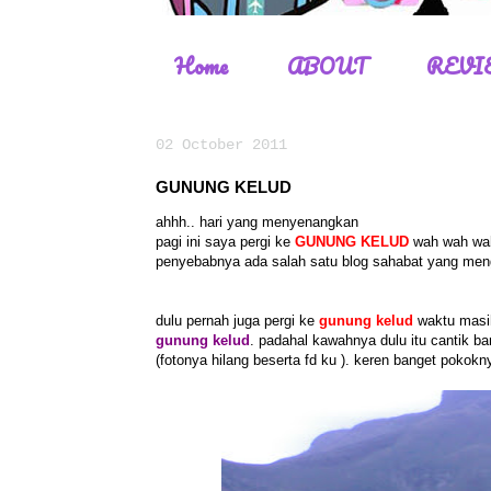
Home
ABOUT
REVI
02 October 2011
GUNUNG KELUD
ahhh.. hari yang menyenangkan
pagi ini saya pergi ke
GUNUNG KELUD
wah wah wah 
penyebabnya ada salah satu blog sahabat yang meng
dulu pernah juga pergi ke
gunung kelud
waktu masi
gunung kelud
. padahal kawahnya dulu itu cantik ban
(fotonya hilang beserta fd ku ). keren banget pokoknya