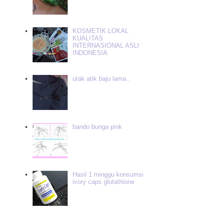
KOSMETIK LOKAL
KUALITAS
INTERNASIONAL ASLI
INDONESIA
utak atik baju lama..
bando bunga pink
Hasil 1 minggu konsumsi
ivory caps glutathione