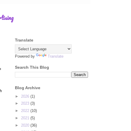
tising
Translate
Powered by
Translate
Search This Blog
P
Blog Archive
ih
►
2026
(1)
►
2023
(3)
►
2022
(10)
►
2021
(5)
►
2020
(36)