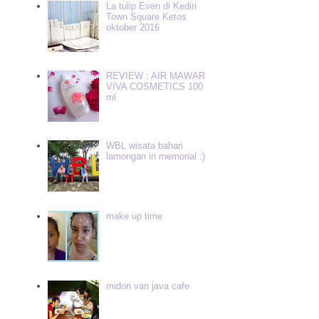
La tulip Even di Kediri
Town Square Ketos
oktober 2016
REVIEW : AIR MAWAR
VIVA COSMETICS 100
ml
WBL wisata bahari
lamongan in memorial :)
make up time
midori van java cafe