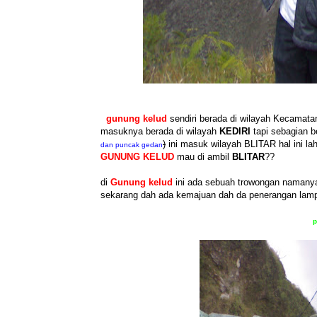
gunung kelud
sendiri berada di wilayah Kecamatan 
masuknya berada di wilayah
KEDIRI
tapi sebagian 
)
ini masuk wilayah BLITAR hal ini l
dan puncak gedan
GUNUNG KELUD
mau di ambil
BLITAR
??
di
Gunung kelud
ini ada sebuah trowongan naman
sekarang dah ada kemajuan dah da penerangan lam
p