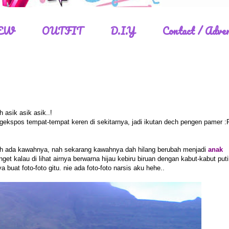
EW
OUTFIT
D.I.Y
Contact / Adver
asik asik asik..!
ekspos tempat-tempat keren di sekitarnya, jadi ikutan dech pengen pamer :
h ada kawahnya, nah sekarang kawahnya dah hilang berubah menjadi
anak
get kalau di lihat airnya berwarna hijau kebiru biruan dengan kabut-kabut put
 buat foto-foto gitu. nie ada foto-foto narsis aku hehe..