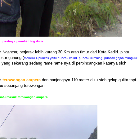
pastinya pemilik blog dunk
Ngancar, berjarak lebih kurang 30 Km arah timur dari Kota Kediri. pintu
besar gunung
(
memiliki 4 puncak yaitu puncak kelud, puncak sumbing, puncak gajah mungkur
ah yang sekarang sedang rame rame nya di perbincangkan katanya sich
ya
terowongan ampera
dan panjangnya 110 meter dulu sich gelap gulita tapi
pu sepanjang terowongan.
intu masuk terowongan ampera