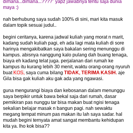
dimana...dimana...????" yapz jawabnya tentu saja dunia
maya :)
nah berhubung saya sudah 100% di sini, mari kita masuk
dalam topik sesuai judul..
begini ceritanya, karena jadwal kuliah yang morat n marit,
kadang sudah kuliah pagi, eh ada lagi mata kuliah di sore
harinya mengakibatkan saya bakalan sering menunggu di
kampus. abisnya nanggung kalo pulang dah buang tenaga,
biaya eh kadang telat juga. perjalanan dari rumah ke
kampus itu kurang lebih 30 menit, waktu orang-orang nyuruh
buat
KOS,
saya cuma bilang
TIDAK, TERIMA KASIH.
aje
Gila bisa gak kuliah aku gak ada yang ngawasi.
guna mengurangi biaya dan kebosanan dalam menunggu
saya berpikir untuk bawa bekal saja dari rumah, dasar
pemikiran pas nunggu tar bisa makan buat ngisi tenaga
sekalian belajar masak n bangun pagi. nah sewaktu
megang tempat minum pas makan itu lah saya sadar. hal
mudah begini ternyata amat sangat membantu kehidupan
kita ya. lho kok bisa??