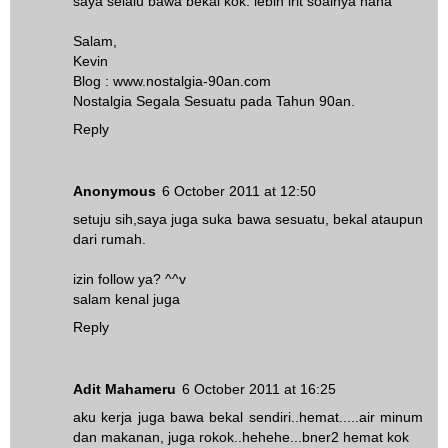
saya selalu bawa bekal kok. lebih irit soalnya haha
Salam,
Kevin
Blog :
www.nostalgia-90an.com
Nostalgia Segala Sesuatu pada Tahun 90an.
Reply
Anonymous
6 October 2011 at 12:50
setuju sih,saya juga suka bawa sesuatu, bekal ataupun
dari rumah.
izin follow ya? ^^v
salam kenal juga
Reply
Adit Mahameru
6 October 2011 at 16:25
aku kerja juga bawa bekal sendiri..hemat.....air minum
dan makanan, juga rokok..hehehe...bner2 hemat kok