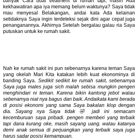
banyak Cara buat treatment di rumah tapi, masih Ada
kekhawatiran apa iya memang belum waktunya? Saya tidak
mau menyesal Belakangan, andai kata Ada kelainan
setidaknya Saya ingin terdeteksi sejak dini agar cepat juga
penanganannya. Akhirnya Setelah bergalau galau ria Saya
putuskan untuk ke rumah sakit.
Nah ke rumah sakit ini pun sebenarnya karena teman Saya
yang okelah Mari Kita katakan lebih kuat ekonominya di
banding Saya.
Sedikit sedikit ke rumah sakit, sebenarnya
Saya juga males juga sich malah sebisa mungkin pengen
menghindari ni teman. Karena bikin kantong jebol walau
sebenarnya niat nya bagus dan baik. Andaikata kami berada
di posisi ekonomi yang sama Saya bakalan klop dengan
dia. Sayang nya Saya tidak 🤣 jadi ini semacam
kecemburuan saya pribadi. pengen memberi yang terbaik
tapi dana kurang oke, masih sayang uang. walau katanya
demi anak semua di perjuangkan yang terbaik saya juga
harus sadar posisi kemampuan.