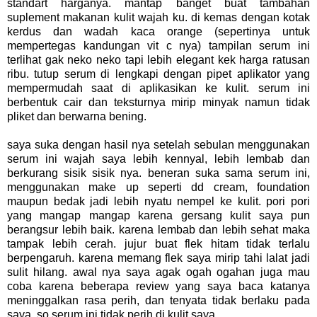
standart harganya. mantap banget buat tambahan
suplement makanan kulit wajah ku. di kemas dengan kotak
kerdus dan wadah kaca orange (sepertinya untuk
mempertegas kandungan vit c nya) tampilan serum ini
terlihat gak neko neko tapi lebih elegant kek harga ratusan
ribu. tutup serum di lengkapi dengan pipet aplikator yang
mempermudah saat di aplikasikan ke kulit. serum ini
berbentuk cair dan teksturnya mirip minyak namun tidak
pliket dan berwarna bening.
saya suka dengan hasil nya setelah sebulan menggunakan
serum ini wajah saya lebih kennyal, lebih lembab dan
berkurang sisik sisik nya. beneran suka sama serum ini,
menggunakan make up seperti dd cream, foundation
maupun bedak jadi lebih nyatu nempel ke kulit. pori pori
yang mangap mangap karena gersang kulit saya pun
berangsur lebih baik. karena lembab dan lebih sehat maka
tampak lebih cerah. jujur buat flek hitam tidak terlalu
berpengaruh. karena memang flek saya mirip tahi lalat jadi
sulit hilang. awal nya saya agak ogah ogahan juga mau
coba karena beberapa review yang saya baca katanya
meninggalkan rasa perih, dan tenyata tidak berlaku pada
saya. so serum ini tidak perih di kulit saya.