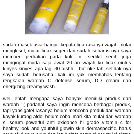
sudah masuk usia hampir kepala tiga rasanya wajah mulai
mengkisut, mulai tidak seger dan sudah seharus nya saya
memberi perhatian pada kulit ini. sedikit sedih juga
mengingat muda saja awal 20 an wajah ku tidak mulus
kinyes kinyes, apa lagi 30 aishh.. but oke lah, setidak nya
saya sudah berusaha. kali ini yuk membahas tentang
rengkaian wardah C defense serum, DD cream dan
energizing creamy wash.
well entah mengapa saya banyak memiliki produk dari
wardah :'( padahal saya ingin mencoba berbagai produk,
tapi yaps gatel rasanya belum mencoba produk dari wardah
kayak kurang afdol belum coba. mari kita mulai dari wardah
si serum powerful anti oxidance hi grade vitamin c for
healthy look and youthful glowin skin dermaspecific. harus