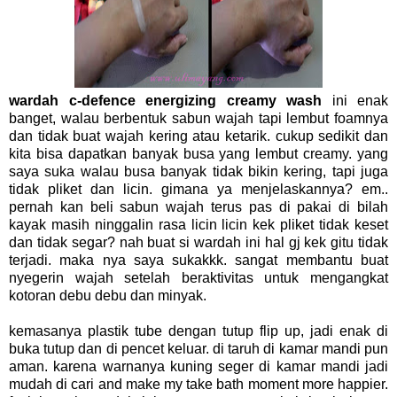
wardah c-defence energizing creamy wash
ini enak
banget, walau berbentuk sabun wajah tapi lembut foamnya
dan tidak buat wajah kering atau ketarik. cukup sedikit dan
kita bisa dapatkan banyak busa yang lembut creamy. yang
saya suka walau busa banyak tidak bikin kering, tapi juga
tidak pliket dan licin. gimana ya menjelaskannya? em..
pernah kan beli sabun wajah terus pas di pakai di bilah
kayak masih ninggalin rasa licin licin kek pliket tidak keset
dan tidak segar? nah buat si wardah ini hal gj kek gitu tidak
terjadi. maka nya saya sukakkk. sangat membantu buat
nyegerin wajah setelah beraktivitas untuk mengangkat
kotoran debu debu dan minyak.
kemasanya plastik tube dengan tutup flip up, jadi enak di
buka tutup dan di pencet keluar. di taruh di kamar mandi pun
aman. karena warnanya kuning seger di kamar mandi jadi
mudah di cari and make my take bath moment more happier.