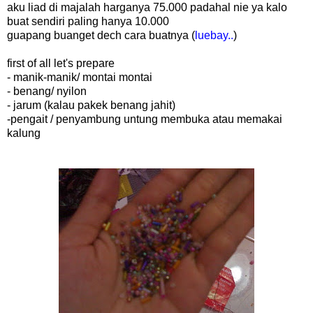
aku liad di majalah harganya 75.000 padahal nie ya kalo
buat sendiri paling hanya 10.000
guapang buanget dech cara buatnya (
luebay..
)
first of all let's prepare
- manik-manik/ montai montai
- benang/ nyilon
- jarum (kalau pakek benang jahit)
-pengait / penyambung untung membuka atau memakai
kalung