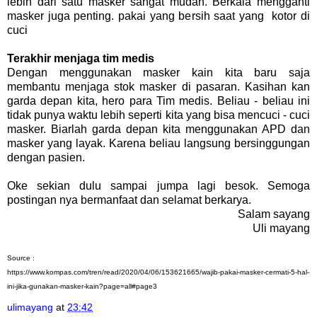
lebih dari satu masker sangat mudah. Berkala mengganti
masker juga penting. pakai yang bersih saat yang kotor di
cuci
Terakhir menjaga tim medis
Dengan menggunakan masker kain kita baru saja
membantu menjaga stok masker di pasaran. Kasihan kan
garda depan kita, hero para Tim medis. Beliau - beliau ini
tidak punya waktu lebih seperti kita yang bisa mencuci - cuci
masker. Biarlah garda depan kita menggunakan APD dan
masker yang layak. Karena beliau langsung bersinggungan
dengan pasien.
Oke sekian dulu sampai jumpa lagi besok. Semoga
postingan nya bermanfaat dan selamat berkarya.
Salam sayang
Uli mayang
Source :
https://www.kompas.com/tren/read/2020/04/06/153621665/wajib-pakai-masker-cermati-5-hal-
ini-jika-gunakan-masker-kain?page=all#page3
ulimayang
at
23:42