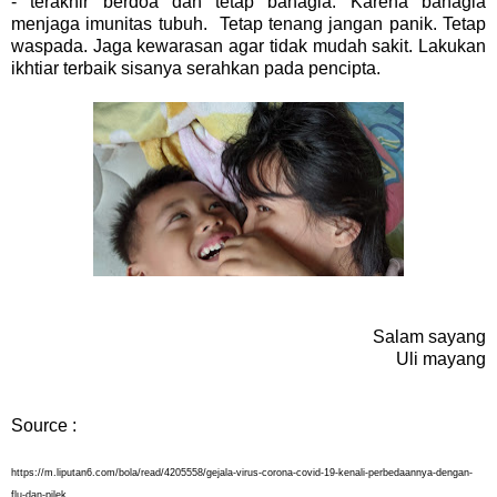
- terakhir berdoa dan tetap bahagia. Karena bahagia
menjaga imunitas tubuh. Tetap tenang jangan panik. Tetap
waspada. Jaga kewarasan agar tidak mudah sakit. Lakukan
ikhtiar terbaik sisanya serahkan pada pencipta.
Salam sayang
Uli mayang
Source :
https://m.liputan6.com/bola/read/4205558/gejala-virus-corona-covid-19-kenali-perbedaannya-dengan-
flu-dan-pilek