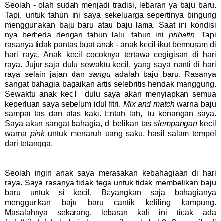
Seolah - olah sudah menjadi tradisi, lebaran ya baju baru.
Tapi, untuk tahun ini saya sekeluarga sepertinya bingung
menggunakan baju baru atau baju lama. Saat ini kondisi
nya berbeda dengan tahun lalu, tahun ini
prihatin
. Tapi
rasanya tidak pantas buat anak - anak kecil ikut bermuram di
hari raya. Anak kecil cocoknya tertawa cegigisan di hari
raya. Jujur saja dulu sewaktu kecil, yang saya nanti di hari
raya selain jajan dan
sangu
adalah baju baru. Rasanya
sangat bahagia bagaikan artis selebritis hendak manggung.
Sewaktu anak kecil dulu saya akan menyiapkan semua
keperluan saya sebelum idul fitri.
Mix and match
warna baju
sampai tas dan alas kaki. Entah lah, itu kenangan saya.
Saya akan sangat bahagia, di belikan tas
slempangan
kecil
warna
pink
untuk menaruh uang saku, hasil salam tempel
dari tetangga.
Seolah ingin anak saya merasakan kebahagiaan di hari
raya. Saya rasanya tidak tega untuk tidak membelikan baju
baru untuk si kecil. Bayangkan saja bahagianya
menggunkan baju baru cantik keliling kampung.
Masalahnya sekarang, lebaran kali ini tidak ada