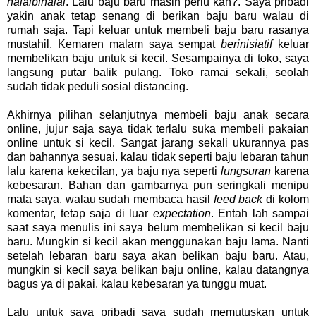
halalbihalal
. Lalu baju baru masih perlu kah?. Saya pribadi
yakin anak tetap senang di berikan baju baru walau di
rumah saja. Tapi keluar untuk membeli baju baru rasanya
mustahil. Kemaren malam saya sempat
berinisiatif
keluar
membelikan baju untuk si kecil. Sesampainya di toko, saya
langsung putar balik pulang. Toko ramai sekali, seolah
sudah tidak peduli sosial distancing.
Akhirnya pilihan selanjutnya membeli baju anak secara
online, jujur saja saya tidak terlalu suka membeli pakaian
online untuk si kecil. Sangat jarang sekali ukurannya pas
dan bahannya sesuai. kalau tidak seperti baju lebaran tahun
lalu karena kekecilan, ya baju nya seperti
lungsuran
karena
kebesaran. Bahan dan gambarnya pun seringkali menipu
mata saya. walau sudah membaca hasil
feed back
di kolom
komentar, tetap saja di luar
expectation
. Entah lah sampai
saat saya menulis ini saya belum membelikan si kecil baju
baru. Mungkin si kecil akan menggunakan baju lama. Nanti
setelah lebaran baru saya akan belikan baju baru. Atau,
mungkin si kecil saya belikan baju online, kalau datangnya
bagus ya di pakai. kalau kebesaran ya tunggu muat.
Lalu untuk saya pribadi saya sudah memutuskan untuk