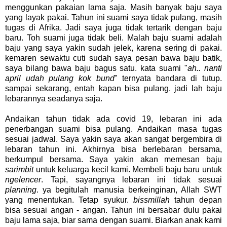
menggunkan pakaian lama saja. Masih banyak baju saya
yang layak pakai. Tahun ini suami saya tidak pulang, masih
tugas di Afrika. Jadi saya juga tidak tertarik dengan baju
baru. Toh suami juga tidak beli. Malah baju suami adalah
baju yang saya yakin sudah jelek, karena sering di pakai.
kemaren sewaktu cuti sudah saya pesan bawa baju batik,
saya bilang bawa baju bagus satu. kata suami "
ah.. nanti
april udah pulang kok bund
" ternyata bandara di tutup.
sampai sekarang, entah kapan bisa pulang. jadi lah baju
lebarannya seadanya saja.
Andaikan tahun tidak ada covid 19, lebaran ini ada
penerbangan suami bisa pulang. Andaikan masa tugas
sesuai jadwal. Saya yakin saya akan sangat bergembira di
lebaran tahun ini. Akhirnya bisa berlebaran bersama,
berkumpul bersama. Saya yakin akan memesan baju
sarimbit
untuk keluarga kecil kami. Membeli baju baru untuk
ngelencer
. Tapi, sayangnya lebaran ini tidak sesuai
planning
. ya begitulah manusia berkeinginan, Allah SWT
yang menentukan. Tetap syukur.
bissmillah
tahun depan
bisa sesuai angan - angan. Tahun ini bersabar dulu pakai
baju lama saja, biar sama dengan suami. Biarkan anak kami