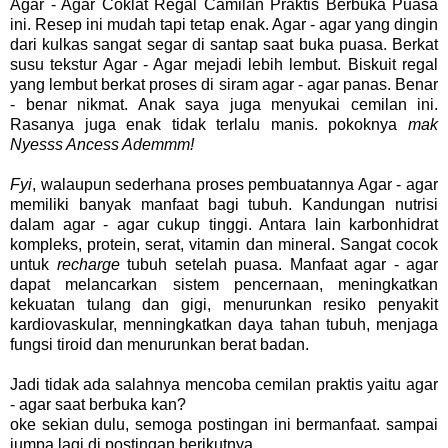
Agar - Agar Coklat Regal Camilan Praktis Berbuka Puasa
ini. Resep ini mudah tapi tetap enak. Agar - agar yang dingin
dari kulkas sangat segar di santap saat buka puasa. Berkat
susu tekstur Agar - Agar mejadi lebih lembut. Biskuit regal
yang lembut berkat proses di siram agar - agar panas. Benar
- benar nikmat. Anak saya juga menyukai cemilan ini.
Rasanya juga enak tidak terlalu manis. pokoknya
mak
Nyesss Ancess Ademmm!
Fyi
, walaupun sederhana proses pembuatannya Agar - agar
memiliki banyak manfaat bagi tubuh. Kandungan nutrisi
dalam agar - agar cukup tinggi. Antara lain karbonhidrat
kompleks, protein, serat, vitamin dan mineral. Sangat cocok
untuk
recharge
tubuh setelah puasa. Manfaat agar - agar
dapat melancarkan sistem pencernaan, meningkatkan
kekuatan tulang dan gigi, menurunkan resiko penyakit
kardiovaskular, menningkatkan daya tahan tubuh, menjaga
fungsi tiroid dan menurunkan berat badan.
Jadi tidak ada salahnya mencoba cemilan praktis yaitu agar
- agar saat berbuka kan?
oke sekian dulu, semoga postingan ini bermanfaat. sampai
jumpa lagi di postingan berikutnya.