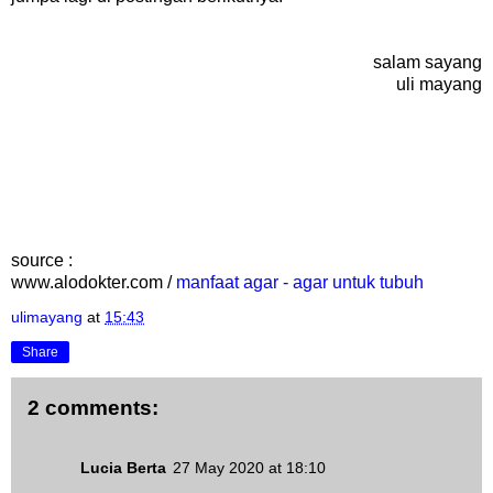
salam sayang
uli mayang
source :
www.alodokter.com /
manfaat agar - agar untuk tubuh
ulimayang
at
15:43
Share
2 comments:
Lucia Berta
27 May 2020 at 18:10