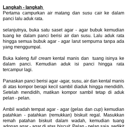
Langkah - langkah
Pertama campurkan air matang dan susu cair ke dalam
panci lalu aduk rata.
selanjutnya, buka satu saset agar - agar bubuk kemudian
tuang ke dalam panci berisi air dan susu. Lalu aduk rata
hingga semua bubuk agar - agar larut sempurna tanpa ada
yang menggumpal.
Buka kaleng
full cream
kental manis dan tuang isinya ke
dalam panci. Kemudian aduk isi panci hingga rata
tercampur lagi.
Panaskan panci berisi agar -agar, susu, air dan kental manis
di atas kompor berapi kecil sambil diaduk hingga mendidih.
Setelah mendidih, matikan kompor sambil tetap di aduk
pelan - pelan.
Ambil wadah tempat agar - agar (gelas dan
cup
) kemudian
patahkan - patahkan (remukkan) biskuit regal. Masukkan
remah patahan biskuit dalam wadah, kemudian tuang
adonan agar - agar di atas
biscuit
. Pelan - pelan saja, sedikit