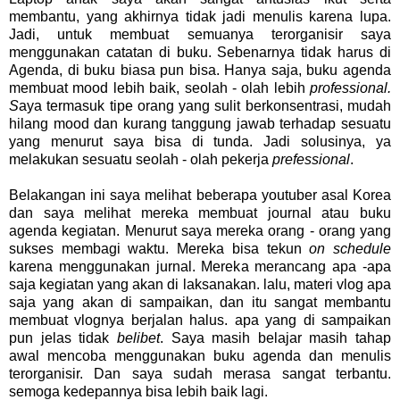
membantu, yang akhirnya tidak jadi menulis karena lupa.
Jadi, untuk membuat semuanya terorganisir saya
menggunakan catatan di buku. Sebenarnya tidak harus di
Agenda, di buku biasa pun bisa. Hanya saja, buku agenda
membuat mood lebih baik, seolah - olah lebih
professional.
S
aya termasuk tipe orang yang sulit berkonsentrasi, mudah
hilang mood dan kurang tanggung jawab terhadap sesuatu
yang menurut saya bisa di tunda. Jadi solusinya, ya
melakukan sesuatu seolah - olah pekerja
prefessional
.
Belakangan ini saya melihat beberapa youtuber asal Korea
dan saya melihat mereka membuat journal atau buku
agenda kegiatan. Menurut saya mereka orang - orang yang
sukses membagi waktu. Mereka bisa tekun
on schedule
karena menggunakan jurnal. Mereka merancang apa -apa
saja kegiatan yang akan di laksanakan. lalu, materi vlog apa
saja yang akan di sampaikan, dan itu sangat membantu
membuat vlognya berjalan halus. apa yang di sampaikan
pun jelas tidak
belibet
. Saya masih belajar masih tahap
awal mencoba menggunakan buku agenda dan menulis
terorganisir. Dan saya sudah merasa sangat terbantu.
semoga kedepannya bisa lebih baik lagi.