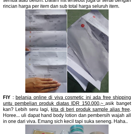
semua atau belum. Dalam list tersebut juga di sertai dengan
rincian harga per item dan sub total harga seluruh item.
FIY
:
belanja online di viva cosmetic ini ada free shipping
untu pembelian produk diatas IDR 150.000,~
asik banget
kan? Lebih seru lagi,
kita di beri produk sample alias free
.
Horee... uli dapat hand body lotion dan pembersih wajah all
in one dari viva. Emang sich kecil tapi suka seneng. Haha..